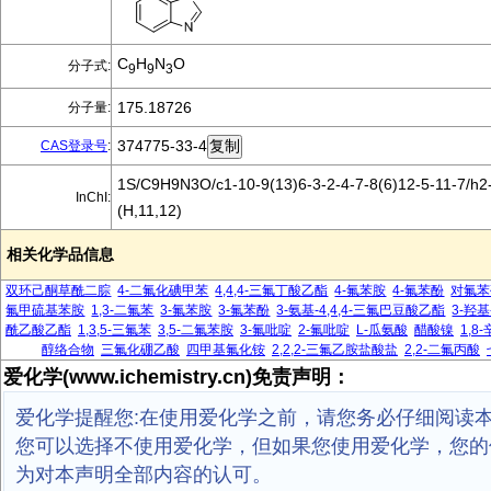
C
H
N
O
分子式:
9
9
3
175.18726
分子量:
374775-33-4
CAS登录号
:
1S/C9H9N3O/c1-10-9(13)6-3-2-4-7-8(6)12-5-11-7/h2
InChI:
(H,11,12)
相关化学品信息
双环己酮草酰二腙
4-二氟化碘甲苯
4,4,4-三氟丁酸乙酯
4-氟苯胺
4-氟苯酚
对氟苯
氟甲硫基苯胺
1,3-二氟苯
3-氟苯胺
3-氟苯酚
3-氨基-4,4,4-三氟巴豆酸乙酯
3-羟基
酰乙酸乙酯
1,3,5-三氟苯
3,5-二氟苯胺
3-氟吡啶
2-氟吡啶
L-瓜氨酸
醋酸镍
1,8
醇络合物
三氟化硼乙酸
四甲基氟化铵
2,2,2-三氟乙胺盐酸盐
2,2-二氟丙酸
爱化学(www.ichemistry.cn)免责声明：
爱化学提醒您:在使用爱化学之前，请您务必仔细阅读
您可以选择不使用爱化学，但如果您使用爱化学，您的
为对本声明全部内容的认可。