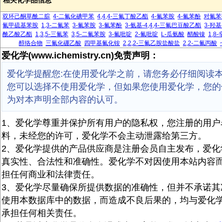
相关化学品信息
双环己酮草酰二腙
4-二氟化碘甲苯
4,4,4-三氟丁酸乙酯
4-氟苯胺
4-氟苯酚
对氟苯
氟甲硫基苯胺
1,3-二氟苯
3-氟苯胺
3-氟苯酚
3-氨基-4,4,4-三氟巴豆酸乙酯
3-羟基
酰乙酸乙酯
1,3,5-三氟苯
3,5-二氟苯胺
3-氟吡啶
2-氟吡啶
L-瓜氨酸
醋酸镍
1,8
醇络合物
三氟化硼乙酸
四甲基氟化铵
2,2,2-三氟乙胺盐酸盐
2,2-二氟丙酸
爱化学(www.ichemistry.cn)免责声明：
爱化学提醒您:在使用爱化学之前，请您务必仔细阅读
您可以选择不使用爱化学，但如果您使用爱化学，您的
为对本声明全部内容的认可。
1、爱化学尊重并保护所有用户的隐私权，您注册的用户
料，未经您的许可，爱化学不会主动泄露给第三方。
2、爱化学提供的产品供应商是注册会员自主发布，爱化
真实性、合法性和准确性。爱化学不对因使用本站内容
担任何商业和法律责任。
3、爱化学尽量确保所提供数据的准确性，但并不承诺其
使用本数据库中的数据，而造成不良后果的，均与爱化
承担任何相关责任。