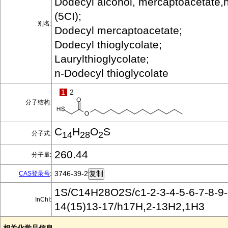
Dodecyl alcohol, mercaptoacetate,
(5CI);
别名:
Dodecyl mercaptoacetate;
Dodecyl thioglycolate;
Laurylthioglycolate;
n-Dodecyl thioglycolate
1
2
分子结构:
C
H
O
S
分子式:
14
28
2
260.44
分子量:
3746-39-2
CAS登录号
:
1S/C14H28O2S/c1-2-3-4-5-6-7-8-9-
InChI:
14(15)13-17/h17H,2-13H2,1H3