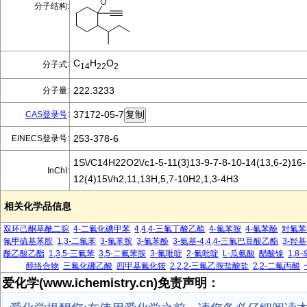
分子结构:
C
H
O
分子式:
14
22
2
222.3233
分子量:
37172-05-7
CAS登录号
:
253-378-6
EINECS登录号:
1S\/C14H22O2\/c1-5-11(3)13-9-7-8-10-14(13,6-2)16-
InChI:
12(4)15\/h2,11,13H,5,7-10H2,1,3-4H3
相关化学品信息
双环己酮草酰二腙
4-二氟化碘甲苯
4,4,4-三氟丁酸乙酯
4-氟苯胺
4-氟苯酚
对氟苯
氟甲硫基苯胺
1,3-二氟苯
3-氟苯胺
3-氟苯酚
3-氨基-4,4,4-三氟巴豆酸乙酯
3-羟基
酰乙酸乙酯
1,3,5-三氟苯
3,5-二氟苯胺
3-氟吡啶
2-氟吡啶
L-瓜氨酸
醋酸镍
1,8
醇络合物
三氟化硼乙酸
四甲基氟化铵
2,2,2-三氟乙胺盐酸盐
2,2-二氟丙酸
爱化学(www.ichemistry.cn)免责声明：