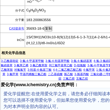
C
H
D
NO
分子式:
9
9
2
3
183.200863556
分子量:
35693-18-6
CAS登录号
:
1S/C9H11NO3/c10-8(9(12)13)5-6-1-3-7(11)4-2-6/h1-
InChI:
(H,12,13)/t8-/m0/s1/i5D2
相关化学品信息
3-乙酰基吡啶
3-氟-4-甲基苯甲酸
3-氟-4-羟基苯甲酸
3-氯-4-氟硝基苯
4-氯-3-氟
氟硝基苯
3-氟苯乙烯
3-氟乙酰苯胺
间三氟甲基苯乙酸
D-组氨酸
3-氟-4-甲氧基苄
乙酰苯胺
对氟氯苄
3-羟基-4-氨基丁酸
4,4-二氟乙酰乙酸乙酯
4-氟甲苯
1-氯-4-氟
苯
3-氟甲苯
甲基丙烯酸三氟乙酯
二乙基硫醚
胍乙酸
3-胍基丙酸
三氟化硼-二甲
烷
三氟乙腈
五氟乙烷
爱化学(www.ichemistry.cn)免责声明：
爱化学提醒您:在使用爱化学之前，请您务必仔细阅读
您可以选择不使用爱化学，但如果您使用爱化学，您的
为对本声明全部内容的认可。