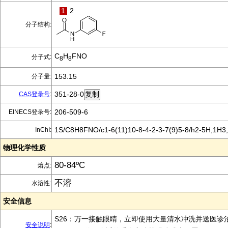
1
2
分子结构:
C
H
FNO
分子式:
8
8
153.15
分子量:
351-28-0
CAS登录号
:
206-509-6
EINECS登录号:
1S/C8H8FNO/c1-6(11)10-8-4-2-3-7(9)5-8/h2-5H,1H3,
InChI:
物理化学性质
80-84ºC
熔点:
不溶
水溶性:
安全信息
S26：万一接触眼睛，立即使用大量清水冲洗并送医诊
安全说明
: