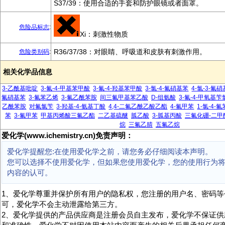
S37/39：使用合适的手套和防护眼镜或者面罩。
危险品标志
:
Xi：刺激性物质
R36/37/38：对眼睛、呼吸道和皮肤有刺激作用。
危险类别码
:
相关化学品信息
3-乙酰基吡啶
3-氟-4-甲基苯甲酸
3-氟-4-羟基苯甲酸
3-氯-4-氟硝基苯
4-氯-3-氟
氟硝基苯
3-氟苯乙烯
3-氟乙酰苯胺
间三氟甲基苯乙酸
D-组氨酸
3-氟-4-甲氧基苄
乙酰苯胺
对氟氯苄
3-羟基-4-氨基丁酸
4,4-二氟乙酰乙酸乙酯
4-氟甲苯
1-氯-4-氟
苯
3-氟甲苯
甲基丙烯酸三氟乙酯
二乙基硫醚
胍乙酸
3-胍基丙酸
三氟化硼-二甲
烷
三氟乙腈
五氟乙烷
爱化学(www.ichemistry.cn)免责声明：
爱化学提醒您:在使用爱化学之前，请您务必仔细阅读本声明。
您可以选择不使用爱化学，但如果您使用爱化学，您的使用行为
内容的认可。
1、爱化学尊重并保护所有用户的隐私权，您注册的用户名、密码等
可，爱化学不会主动泄露给第三方。
2、爱化学提供的产品供应商是注册会员自主发布，爱化学不保证供