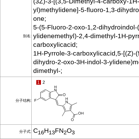
(3Z)-3-[(3,5-Dimethyl-4-carboxy-1H-
yl)methylidene]-5-fluoro-1,3-dihydro
one;
5-(5-Fluoro-2-oxo-1,2-dihydroindol-
ylidenemethyl)-2,4-dimethyl-1H-pyrr
别名:
carboxylicacid;
1H-Pyrrole-3-carboxylicacid,5-[(Z)-(
dihydro-2-oxo-3H-indol-3-ylidene)me
dimethyl-;
1
2
分子结构:
C
H
FN
O
分子式:
16
13
2
3