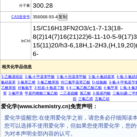
300.28
分子量:
356068-93-4
CAS登录号
:
1S/C16H13FN2O3/c1-7-13(18-
8(2)14(7)16(21)22)6-11-10-5-9(17)3
InChI:
15(11)20/h3-6,18H,1-2H3,(H,19,20)
6-
相关化学品信息
3-乙酰基吡啶
3-氟-4-甲基苯甲酸
3-氟-4-羟基苯甲酸
3-氯-4-氟硝基苯
4-氯-3-氟
氟硝基苯
3-氟苯乙烯
3-氟乙酰苯胺
间三氟甲基苯乙酸
D-组氨酸
3-氟-4-甲氧基苄
乙酰苯胺
对氟氯苄
3-羟基-4-氨基丁酸
4,4-二氟乙酰乙酸乙酯
4-氟甲苯
1-氯-4-氟
苯
3-氟甲苯
甲基丙烯酸三氟乙酯
二乙基硫醚
胍乙酸
3-胍基丙酸
三氟化硼-二甲
烷
三氟乙腈
五氟乙烷
爱化学(www.ichemistry.cn)免责声明：
爱化学提醒您:在使用爱化学之前，请您务必仔细阅读
您可以选择不使用爱化学，但如果您使用爱化学，您的
为对本声明全部内容的认可。