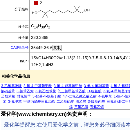
1
2
分子结构:
C
H
O
分子式:
14
30
2
230.3868
分子量:
35449-36-6
CAS登录号
:
1S\/C14H30O2\/c1-13(2,11-15)9-7-5-6-8-10-14(3,4)1
InChI:
12H2,1-4H3
相关化学品信息
3-乙酰基吡啶
3-氟-4-甲基苯甲酸
3-氟-4-羟基苯甲酸
3-氯-4-氟硝基苯
4-氯-3-氟
氟硝基苯
3-氟苯乙烯
3-氟乙酰苯胺
间三氟甲基苯乙酸
D-组氨酸
3-氟-4-甲氧基苄
乙酰苯胺
对氟氯苄
3-羟基-4-氨基丁酸
4,4-二氟乙酰乙酸乙酯
4-氟甲苯
1-氯-4-氟
苯
3-氟甲苯
甲基丙烯酸三氟乙酯
二乙基硫醚
胍乙酸
3-胍基丙酸
三氟化硼-二甲
烷
三氟乙腈
五氟乙烷
爱化学(www.ichemistry.cn)免责声明：
爱化学提醒您:在使用爱化学之前，请您务必仔细阅读