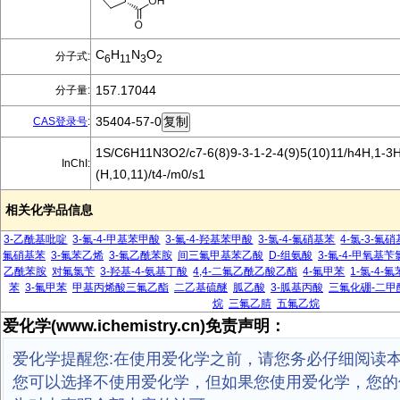
C
H
N
O
分子式:
6
11
3
2
157.17044
分子量:
35404-57-0
CAS登录号
:
1S/C6H11N3O2/c7-6(8)9-3-1-2-4(9)5(10)11/h4H,1-3H
InChI:
(H,10,11)/t4-/m0/s1
相关化学品信息
3-乙酰基吡啶
3-氟-4-甲基苯甲酸
3-氟-4-羟基苯甲酸
3-氯-4-氟硝基苯
4-氯-3-氟
氟硝基苯
3-氟苯乙烯
3-氟乙酰苯胺
间三氟甲基苯乙酸
D-组氨酸
3-氟-4-甲氧基苄
乙酰苯胺
对氟氯苄
3-羟基-4-氨基丁酸
4,4-二氟乙酰乙酸乙酯
4-氟甲苯
1-氯-4-氟
苯
3-氟甲苯
甲基丙烯酸三氟乙酯
二乙基硫醚
胍乙酸
3-胍基丙酸
三氟化硼-二甲
烷
三氟乙腈
五氟乙烷
爱化学(www.ichemistry.cn)免责声明：
爱化学提醒您:在使用爱化学之前，请您务必仔细阅读
您可以选择不使用爱化学，但如果您使用爱化学，您的