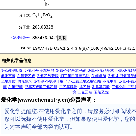
C
H
BrO
分子式:
7
7
2
203.03328
分子量:
353476-04-7
CAS登录号
:
1S/C7H7BrO2/c1-2-4-3-5(8)7(10)6(4)9/h2,10H,3H2,1
InChI:
相关化学品信息
3-乙酰基吡啶
3-氟-4-甲基苯甲酸
3-氟-4-羟基苯甲酸
3-氯-4-氟硝基苯
4-氯-3-氟
氟硝基苯
3-氟苯乙烯
3-氟乙酰苯胺
间三氟甲基苯乙酸
D-组氨酸
3-氟-4-甲氧基苄
乙酰苯胺
对氟氯苄
3-羟基-4-氨基丁酸
4,4-二氟乙酰乙酸乙酯
4-氟甲苯
1-氯-4-氟
苯
3-氟甲苯
甲基丙烯酸三氟乙酯
二乙基硫醚
胍乙酸
3-胍基丙酸
三氟化硼-二甲
烷
三氟乙腈
五氟乙烷
爱化学(www.ichemistry.cn)免责声明：
爱化学提醒您:在使用爱化学之前，请您务必仔细阅读
您可以选择不使用爱化学，但如果您使用爱化学，您的
为对本声明全部内容的认可。