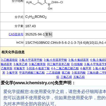
分子结构:
C
H
BClNO
分子式:
7
11
2
187.43
分子量:
352525-94-1
CAS登录号
:
1S/C7H10BNO2.ClH/c9-5-6-2-1-3-7(4-6)8(10)11;/h1-
InChI:
相关化学品信息
3-乙酰基吡啶
3-氟-4-甲基苯甲酸
3-氟-4-羟基苯甲酸
3-氯-4-氟硝基苯
4-氯-3-氟
氟硝基苯
3-氟苯乙烯
3-氟乙酰苯胺
间三氟甲基苯乙酸
D-组氨酸
3-氟-4-甲氧基苄
乙酰苯胺
对氟氯苄
3-羟基-4-氨基丁酸
4,4-二氟乙酰乙酸乙酯
4-氟甲苯
1-氯-4-氟
苯
3-氟甲苯
甲基丙烯酸三氟乙酯
二乙基硫醚
胍乙酸
3-胍基丙酸
三氟化硼-二甲
烷
三氟乙腈
五氟乙烷
爱化学(www.ichemistry.cn)免责声明：
爱化学提醒您:在使用爱化学之前，请您务必仔细阅读
您可以选择不使用爱化学，但如果您使用爱化学，您的
为对本声明全部内容的认可。