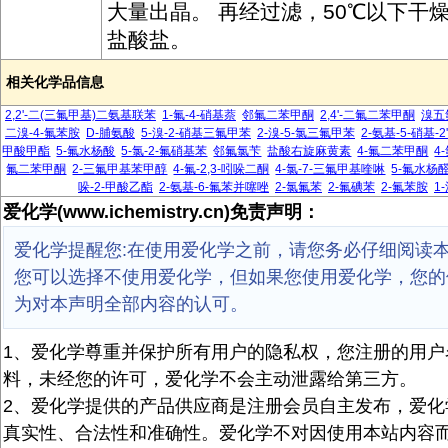
大量出晶。 再经过滤，50℃以下干
盐酸盐。
相关化学品信息
2,2'-二(三氟甲基)二氨基联苯
1-氟-4-硝基萘
邻氟二苯甲酮
2,4'-二氟二苯甲酮
溴五
二溴-4-氟苯胺
D-脯氨酸
5-溴-2-硝基三氟甲苯
2-溴-5-氯三氟甲苯
2-氨基-5-硝基-
甲酸甲酯
5-氟水杨酸
5-氯-2-氟硝基苯
邻氟氯苄
盐酸右旋麻黄素
4-氟二苯甲酮
4
氟二苯甲酮
2-三氟甲基苯甲醇
4-氟-2,3-吲哚二酮
4-氯-7-三氟甲基喹啉
5-氟水杨
哚-2-甲酸乙酯
2-氨基-6-氟苯并噻唑
2-氯氟苯
2-氟碘苯
2-氟苯胺
1
爱化学(www.ichemistry.cn)免责声明：
爱化学提醒您:在使用爱化学之前，请您务必仔细阅读
您可以选择不使用爱化学，但如果您使用爱化学，您的
为对本声明全部内容的认可。
1、爱化学尊重并保护所有用户的隐私权，您注册的用户
料，未经您的许可，爱化学不会主动泄露给第三方。
2、爱化学提供的产品供应商是注册会员自主发布，爱化
真实性、合法性和准确性。爱化学不对因使用本站内容