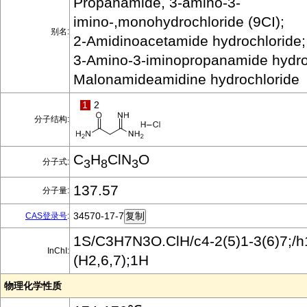
Propanamide, 3-amino-3-
imino-,monohydrochloride (9CI);
别名:
2-Amidinoacetamide hydrochloride;
3-Amino-3-iminopropanamide hydro
Malonamideamidine hydrochloride
1
2
分子结构:
C
H
ClN
O
分子式:
3
8
3
137.57
分子量:
34570-17-7
CAS登录号
:
1S/C3H7N3O.ClH/c4-2(5)1-3(6)7;/h
InChI:
(H2,6,7);1H
物理化学性质