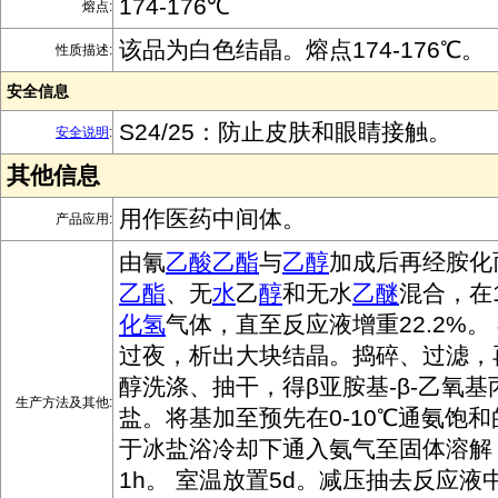
174-176℃
熔点:
该品为白色结晶。熔点174-176℃。
性质描述:
安全信息
S24/25：防止皮肤和眼睛接触。
安全说明
:
其他信息
用作医药中间体。
产品应用:
由氰
乙酸乙酯
与
乙醇
加成后再经胺化
乙酯
、无
水
乙
醇
和无水
乙醚
混合，在
化氢
气体，直至反应液增重22.2%。
过夜，析出大块结晶。捣碎、过滤，
醇洗涤、抽干，得β亚胺基-β-乙氧基
生产方法及其他:
盐。将基加至预先在0-10℃通氨饱
于冰盐浴冷却下通入氨气至固体溶解
1h。 室温放置5d。减压抽去反应