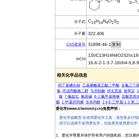
C
H
N
O
S
分子式:
13
14
4
2
2
322.406
分子量:
31898-46-1
CAS登录号
:
1S\/C13H14N4O2S2\/c18-1
InChI:
16-6-2-1-3-7-16\/h4-5,8-
相关化学品信息
四丁基碘化铵
乙基磷酰基乙酸二甲酯
全氟三丁
氯
环戊丙酸雌二醇
马兜铃酸
伊文思蓝
除草定
嗪
7-氟靛红
氨茶碱
8-三氟甲基喹啉
盐酸普萘
醌
1-甲基环丙烯
非布丙醇
2,4,6-三甲基-1,3-苯
爱化学(www.ichemistry.cn)免责声明：
爱化学提醒您:在使用爱化学之前，请您务必仔细
您可以选择不使用爱化学，但如果您使用爱化学
1、爱化学尊重并保护所有用户的隐私权，您注册