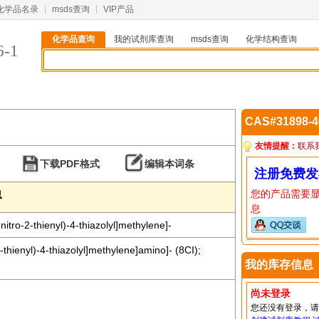
化学品名录
msds查询
VIP产品
化学品查询
我的试剂库查询
msds查询
化学结构查询
6-1
CAS#31898-
友情提醒：
联系
下载PDF格式
编辑本词条
注册免费发
您的产品需要
息
息
nitro-2-thienyl)-4-thiazolyl]methylene]-
2-thienyl)-4-thiazolyl]methylene]amino]- (8CI);
我的库存信息
尚未登录
您还没有登录，