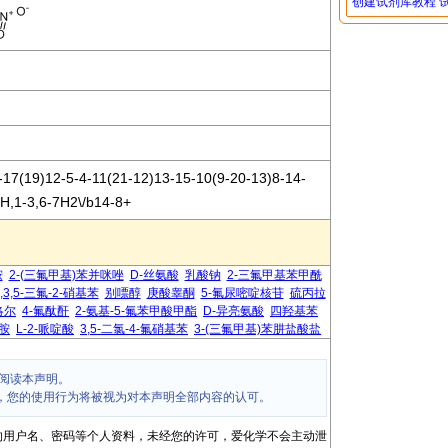
创建试剂库教程
7(19)12-5-4-11(21-12)13-15-10(9-20-13)8-14-
9H,1-3,6-7H2\/b14-8+
胺
2-(三氟甲基)苯并咪唑
D-丝氨酸
乳酸钠
2-三氟甲基苯甲酰
1,3,5-三氟-2-硝基苯
别嘌醇
庚酸睾酮
5-氟尿嘧啶核苷
硫丙拉
洛尔
4-氟酞酐
2-氨基-5-氟苯甲酸甲酯
D-异亮氨酸
四羟基苯
二胺
L-2-哌啶酸
3,5-二氯-4-氟硝基苯
3-(三氟甲基)苯肼盐酸盐
阅读本声明。
，您的使用行为将被视为对本声明全部内容的认可。
的用户名、密码等个人资料，未经您的许可，爱化学不会主动泄