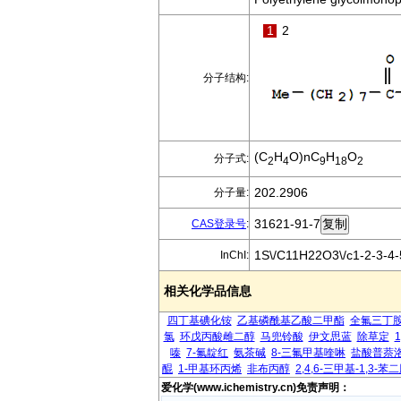
1
2
分子结构:
(C
H
O)nC
H
O
分子式:
2
4
9
18
2
202.2906
分子量:
31621-91-7
CAS登录号
:
1S\/C11H22O3\/c1-2-3-4-
InChI:
相关化学品信息
四丁基碘化铵
乙基磷酰基乙酸二甲酯
全氟三丁
氯
环戊丙酸雌二醇
马兜铃酸
伊文思蓝
除草定
嗪
7-氟靛红
氨茶碱
8-三氟甲基喹啉
盐酸普萘
醌
1-甲基环丙烯
非布丙醇
2,4,6-三甲基-1,3-苯
爱化学(www.ichemistry.cn)免责声明：