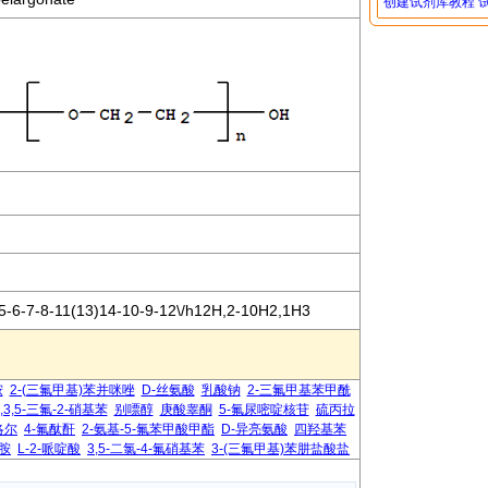
创建试剂库教程
5-6-7-8-11(13)14-10-9-12\/h12H,2-10H2,1H3
胺
2-(三氟甲基)苯并咪唑
D-丝氨酸
乳酸钠
2-三氟甲基苯甲酰
1,3,5-三氟-2-硝基苯
别嘌醇
庚酸睾酮
5-氟尿嘧啶核苷
硫丙拉
洛尔
4-氟酞酐
2-氨基-5-氟苯甲酸甲酯
D-异亮氨酸
四羟基苯
二胺
L-2-哌啶酸
3,5-二氯-4-氟硝基苯
3-(三氟甲基)苯肼盐酸盐