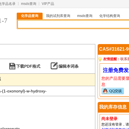
化学品名录
msds查询
VIP产品
化学品查询
我的试剂库查询
msds查询
化学结构查询
1-7
CAS#31621-
友情提醒：
联系
下载PDF格式
编辑本词条
注册免费发
您的产品需要
息
息
a-(1-oxononyl)-w-hydroxy-
我的库存信息
尚未登录
您还没有登录，
pelargonate