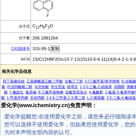
C
H
F
O
分子式:
12
8
2
206.1881264
分子量:
315-99-1
CAS登录号
:
1S/C12H8F2O/c13-7-12(15)10-5-6-11(14)9-4-2-1-3-
InChI:
相关化学品信息
四丁基碘化铵
乙基磷酰基乙酸二甲酯
全氟三丁胺
2-(三氟甲基)苯并咪唑
D-丝氨
氯
环戊丙酸雌二醇
马兜铃酸
伊文思蓝
除草定
1,3,5-三氟-2-硝基苯
别嘌醇
庚酸
嗪
7-氟靛红
氨茶碱
8-三氟甲基喹啉
盐酸普萘洛尔
4-氟酞酐
2-氨基-5-氟苯甲
醌
1-甲基环丙烯
非布丙醇
2,4,6-三甲基-1,3-苯二胺
L-2-哌啶酸
3,5-二氯-4-氟硝
爱化学(www.ichemistry.cn)免责声明：
爱化学提醒您:在使用爱化学之前，请您务必仔细阅读
您可以选择不使用爱化学，但如果您使用爱化学，您的
为对本声明全部内容的认可。