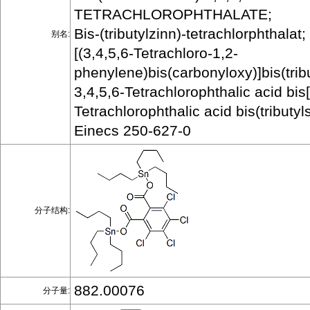
TETRACHLOROPHTHALATE;
Bis-(tributylzinn)-tetrachlorphthalat;
别名:
[(3,4,5,6-Tetrachloro-1,2-
phenylene)bis(carbonyloxy)]bis(trib
3,4,5,6-Tetrachlorophthalic acid bis[t
Tetrachlorophthalic acid bis(tributyl
Einecs 250-627-0
分子结构:
882.00076
分子量: