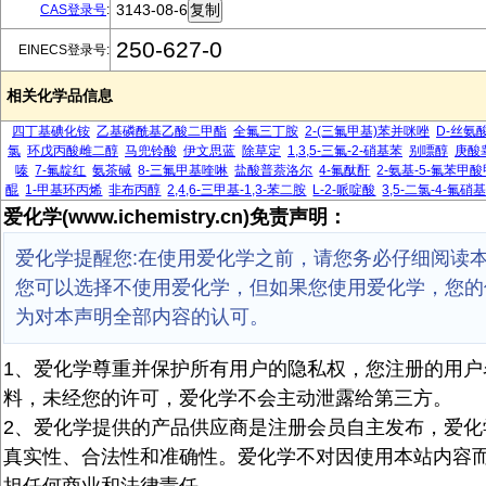
3143-08-6
CAS登录号
:
250-627-0
EINECS登录号:
相关化学品信息
四丁基碘化铵
乙基磷酰基乙酸二甲酯
全氟三丁胺
2-(三氟甲基)苯并咪唑
D-丝氨
氯
环戊丙酸雌二醇
马兜铃酸
伊文思蓝
除草定
1,3,5-三氟-2-硝基苯
别嘌醇
庚酸
嗪
7-氟靛红
氨茶碱
8-三氟甲基喹啉
盐酸普萘洛尔
4-氟酞酐
2-氨基-5-氟苯甲
醌
1-甲基环丙烯
非布丙醇
2,4,6-三甲基-1,3-苯二胺
L-2-哌啶酸
3,5-二氯-4-氟硝
爱化学(www.ichemistry.cn)免责声明：
爱化学提醒您:在使用爱化学之前，请您务必仔细阅读
您可以选择不使用爱化学，但如果您使用爱化学，您的
为对本声明全部内容的认可。
1、爱化学尊重并保护所有用户的隐私权，您注册的用户
料，未经您的许可，爱化学不会主动泄露给第三方。
2、爱化学提供的产品供应商是注册会员自主发布，爱化
真实性、合法性和准确性。爱化学不对因使用本站内容