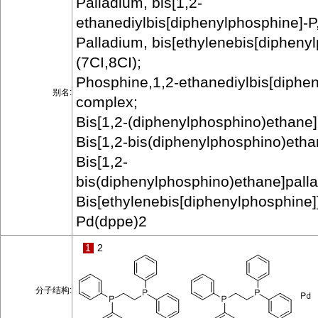
Palladium, bis[1,2-
ethanediylbis[diphenylphosphine]-P,P
Palladium, bis[ethylenebis[diphenyl
(7CI,8CI);
Phosphine,1,2-ethanediylbis[diphen
别名:
complex;
Bis[1,2-(diphenylphosphino)ethane]
Bis[1,2-bis(diphenylphosphino)etha
Bis[1,2-
bis(diphenylphosphino)ethane]palla
Bis[ethylenebis[diphenylphosphine]
Pd(dppe)2
1
2
分子结构: