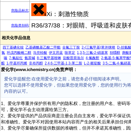
危险品标志
:
Xi：刺激性物质
R36/37/38：对眼睛、呼吸道和皮
危险类别码
:
相关化学品信息
四丁基碘化铵
乙基磷酰基乙酸二甲酯
全氟三丁胺
2-(三氟甲基)苯并咪唑
D-丝氨
氯
环戊丙酸雌二醇
马兜铃酸
伊文思蓝
除草定
1,3,5-三氟-2-硝基苯
别嘌醇
庚酸
嗪
7-氟靛红
氨茶碱
8-三氟甲基喹啉
盐酸普萘洛尔
4-氟酞酐
2-氨基-5-氟苯甲
醌
1-甲基环丙烯
非布丙醇
2,4,6-三甲基-1,3-苯二胺
L-2-哌啶酸
3,5-二氯-4-氟硝
爱化学(www.ichemistry.cn)免责声明：
爱化学提醒您:在使用爱化学之前，请您务必仔细阅读本声明。
您可以选择不使用爱化学，但如果您使用爱化学，您的使用行为
内容的认可。
1、爱化学尊重并保护所有用户的隐私权，您注册的用户名、密码等
可，爱化学不会主动泄露给第三方。
2、爱化学提供的产品供应商是注册会员自主发布，爱化学不保证供
和准确性。爱化学不对因使用本站内容而产生的相关后果承担任何
3、爱化学尽量确保所提供数据的准确性，但并不承诺其准确性，因