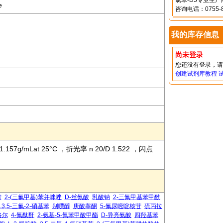
氯苯-D5专业生
e
咨询电话：0755-8
我的库存信息
尚未登录
您还没有登录，
创建试剂库教程
1.157g/mLat 25°C ，折光率 n 20/D 1.522 ，闪点
胺
2-(三氟甲基)苯并咪唑
D-丝氨酸
乳酸钠
2-三氟甲基苯甲酰
1,3,5-三氟-2-硝基苯
别嘌醇
庚酸睾酮
5-氟尿嘧啶核苷
硫丙拉
洛尔
4-氟酞酐
2-氨基-5-氟苯甲酸甲酯
D-异亮氨酸
四羟基苯