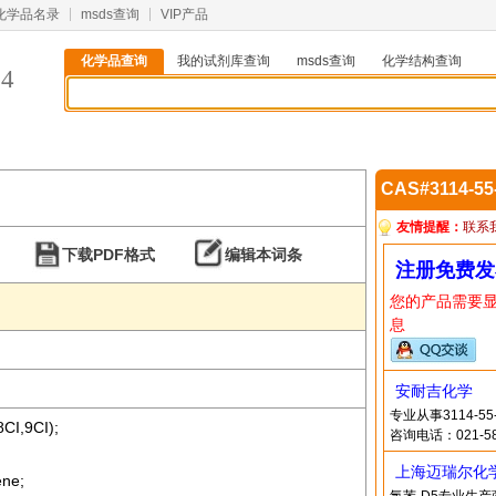
化学品名录
msds查询
VIP产品
化学品查询
我的试剂库查询
msds查询
化学结构查询
-4
CAS#3114-5
友情提醒：
联系
下载PDF格式
编辑本词条
注册免费发
您的产品需要
息
安耐吉化学
专业从事3114-
8CI,9CI);
咨询电话：021-58
上海迈瑞尔化
ene;