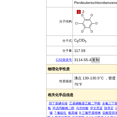
Perdeuteriochlorobenzen
1
2
分子结构:
C
ClD
分子式:
6
5
117.59
分子量:
3114-55-4
CAS登录号
:
物理化学性质
沸点 130-130.5°C ，密度 
性质描述:
75°F
相关化学品信息
四丁基碘化铵
乙基磷酰基乙酸二甲酯
全氟三丁
氯
环戊丙酸雌二醇
马兜铃酸
伊文思蓝
除草定
嗪
7-氟靛红
氨茶碱
8-三氟甲基喹啉
盐酸普萘