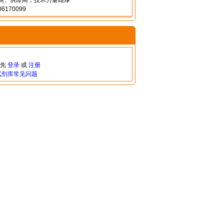
产商、供应商，技术力量雄厚
6170099
请先
登录
或
注册
试剂库常见问题