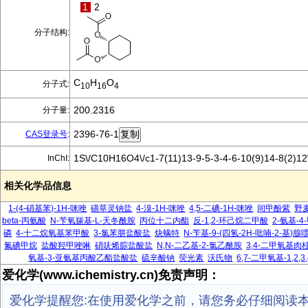
1
2
分子结构:
C
H
O
分子式:
10
16
4
200.2316
分子量:
2396-76-1
CAS登录号
:
1S\/C10H16O4\/c1-7(11)13-9-5-3-4-6-10(9)14-8(2)1
InChI:
相关化学品信息
1-(4-硝基苯)-1H-咪唑
磺草灵钠盐
4-溴-1H-咪唑
4,5-二碘-1H-咪唑
间甲酚紫
野
beta-丙氨酸
N-苄氧羰基-L-天冬酰胺
丙位十二内酯
反-1,2-环己烷二甲酸
2-氨基-
磷
4-十二烷氧基苯甲酸
3-氯苯肼盐酸盐
炔螨特
N-苄基-9-(四氢-2H-吡喃-2-基)腺
氟碘甲烷
盐酸羟甲唑啉
硝呋烯腙盐酸盐
N,N-二乙基-2-氯乙酰胺
3,4-二甲氧基肉
氧基-3-亚氨基丙酸乙酯盐酸盐
硫辛酸钠
荧光素
沃氏物
6,7-二甲氧基-1,2
爱化学(www.ichemistry.cn)免责声明：
爱化学提醒您:在使用爱化学之前，请您务必仔细阅读