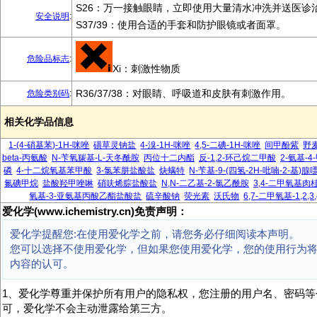
S26：万一接触眼睛，立即使用大量清水冲洗并送医诊
安全说明
:
S37/39：使用合适的手套和防护眼镜或者面罩。
危险品标志
:
Xi：刺激性物质
R36/37/38：对眼睛、呼吸道和皮肤有刺激作用。
危险类别码
:
相关化学品信息
1-(4-硝基苯)-1H-咪唑
磺草灵钠盐
4-溴-1H-咪唑
4,5-二碘-1H-咪唑
间甲酚紫
野
beta-丙氨酸
N-苄氧羰基-L-天冬酰胺
丙位十二内酯
反-1,2-环己烷二甲酸
2-氨基-
磷
4-十二烷氧基苯甲酸
3-氯苯肼盐酸盐
炔螨特
N-苄基-9-(四氢-2H-吡喃-2-基)腺
氟碘甲烷
盐酸羟甲唑啉
硝呋烯腙盐酸盐
N,N-二乙基-2-氯乙酰胺
3,4-二甲氧基肉
氧基-3-亚氨基丙酸乙酯盐酸盐
硫辛酸钠
荧光素
沃氏物
6,7-二甲氧基-1,2
爱化学(www.ichemistry.cn)免责声明：
爱化学提醒您:在使用爱化学之前，请您务必仔细阅读本声明。
您可以选择不使用爱化学，但如果您使用爱化学，您的使用行为
内容的认可。
1、爱化学尊重并保护所有用户的隐私权，您注册的用户名、密码等
可，爱化学不会主动泄露给第三方。