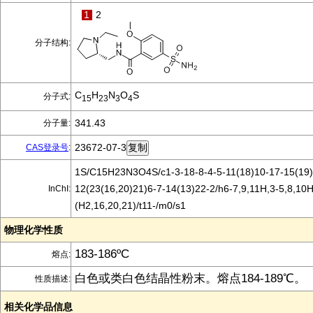
1
2
分子结构:
C
H
N
O
S
分子式:
15
23
3
4
341.43
分子量:
23672-07-3
CAS登录号
:
1S/C15H23N3O4S/c1-3-18-8-4-5-11(18)10-17-15(19)
12(23(16,20)21)6-7-14(13)22-2/h6-7,9,11H,3-5,8,10
InChI:
(H2,16,20,21)/t11-/m0/s1
物理化学性质
183-186ºC
熔点:
白色或类白色结晶性粉末。熔点184-189℃。
性质描述:
相关化学品信息