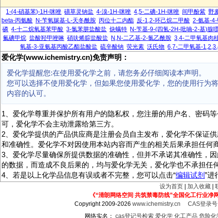
1-(4-硝基苯)-1H-咪唑
磺草灵钠盐
4-溴-1H-咪唑
4,5-二碘-1H-咪唑
间甲酚紫
野
beta-丙氨酸
N-苄氧羰基-L-天冬酰胺
丙位十二内酯
反-1,2-环己烷二甲酸
2-氨基-
磷
4-十二烷氧基苯甲酸
3-氯苯肼盐酸盐
炔螨特
N-苄基-9-(四氢-2H-吡喃-2-基)腺
氟碘甲烷
盐酸羟甲唑啉
硝呋烯腙盐酸盐
N,N-二乙基-2-氯乙酰胺
3,4-二甲氧基肉
氧基-3-亚氨基丙酸乙酯盐酸盐
硫辛酸钠
荧光素
沃氏物
6,7-二甲氧基-1,2
爱化学(www.ichemistry.cn)免责声明：
爱化学提醒您:在使用爱化学之前，请您务必仔细阅读本声明。
您可以选择不使用爱化学，但如果您使用爱化学，您的使用行为
内容的认可。
1、爱化学尊重并保护所有用户的隐私权，您注册的用户名、密码等
可，爱化学不会主动泄露给第三方。
2、爱化学提供的产品供应商是注册会员自主发布，爱化学不保证供
和准确性。爱化学不对因使用本站内容而产生的相关后果承担任何
3、爱化学尽量确保所提供数据的准确性，但并不承诺其准确性，因
的数据，而造成不良后果的，均与爱化学无关，爱化学也不承担任
4、若是以上化学品信息有误或者不完整，您可以点击“
编辑试剂
”
设为首页
|
加入收藏
|
《“清朗网络空间 共筑禁毒防线”全国化工行业净
Copyright 2009-2026
www.ichemistry.cn
CAS登录
网络实名：
cas登记号检索
爱化学
化工产品
危险化