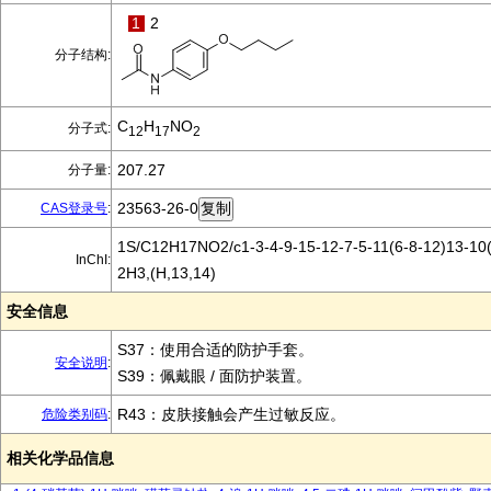
1
2
分子结构:
C
H
NO
分子式:
12
17
2
207.27
分子量:
23563-26-0
CAS登录号
:
1S/C12H17NO2/c1-3-4-9-15-12-7-5-11(6-8-12)13-10(
InChI:
2H3,(H,13,14)
安全信息
S37：使用合适的防护手套。
安全说明
:
S39：佩戴眼 / 面防护装置。
R43：皮肤接触会产生过敏反应。
危险类别码
:
相关化学品信息