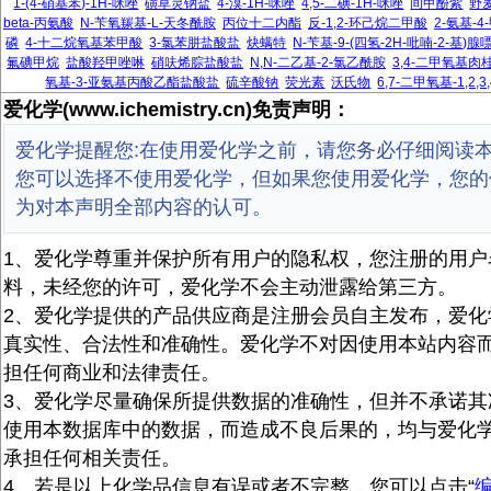
1-(4-硝基苯)-1H-咪唑
磺草灵钠盐
4-溴-1H-咪唑
4,5-二碘-1H-咪唑
间甲酚紫
野
beta-丙氨酸
N-苄氧羰基-L-天冬酰胺
丙位十二内酯
反-1,2-环己烷二甲酸
2-氨基-
磷
4-十二烷氧基苯甲酸
3-氯苯肼盐酸盐
炔螨特
N-苄基-9-(四氢-2H-吡喃-2-基)腺
氟碘甲烷
盐酸羟甲唑啉
硝呋烯腙盐酸盐
N,N-二乙基-2-氯乙酰胺
3,4-二甲氧基肉
氧基-3-亚氨基丙酸乙酯盐酸盐
硫辛酸钠
荧光素
沃氏物
6,7-二甲氧基-1,2
爱化学(www.ichemistry.cn)免责声明：
爱化学提醒您:在使用爱化学之前，请您务必仔细阅读
您可以选择不使用爱化学，但如果您使用爱化学，您的
为对本声明全部内容的认可。
1、爱化学尊重并保护所有用户的隐私权，您注册的用户
料，未经您的许可，爱化学不会主动泄露给第三方。
2、爱化学提供的产品供应商是注册会员自主发布，爱化
真实性、合法性和准确性。爱化学不对因使用本站内容
担任何商业和法律责任。
3、爱化学尽量确保所提供数据的准确性，但并不承诺其
使用本数据库中的数据，而造成不良后果的，均与爱化
承担任何相关责任。
4、若是以上化学品信息有误或者不完整，您可以点击“