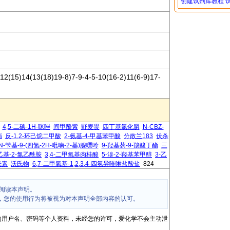
创建试剂库教程
2(15)14(13(18)19-8)7-9-4-5-10(16-2)11(6-9)17-
4,5-二碘-1H-咪唑
间甲酚紫
野麦畏
四丁基氯化膦
N-CBZ-
酯
反-1,2-环己烷二甲酸
2-氨基-4-甲基苯甲酸
分散兰183
伏杀
N-苄基-9-(四氢-2H-吡喃-2-基)腺嘌呤
9-羟基芴-9-羧酸丁酯
三
二乙基-2-氯乙酰胺
3,4-二甲氧基肉桂酸
5-溴-2-羟基苯甲醇
3-乙
光素
沃氏物
6,7-二甲氧基-1,2,3,4-四氢异喹啉盐酸盐
824
阅读本声明。
，您的使用行为将被视为对本声明全部内容的认可。
的用户名、密码等个人资料，未经您的许可，爱化学不会主动泄