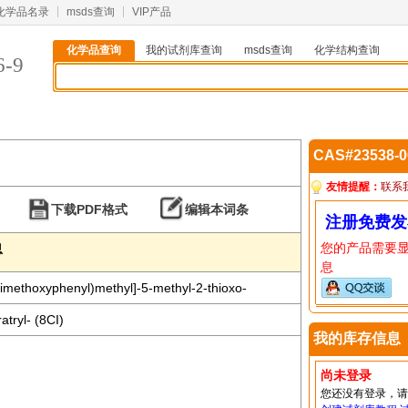
化学品名录
msds查询
VIP产品
化学品查询
我的试剂库查询
msds查询
化学结构查询
6-9
CAS#23538-
友情提醒：
联系
下载PDF格式
编辑本词条
注册免费发
您的产品需要
息
息
dimethoxyphenyl)methyl]-5-methyl-2-thioxo-
tryl- (8CI)
我的库存信息
尚未登录
您还没有登录，