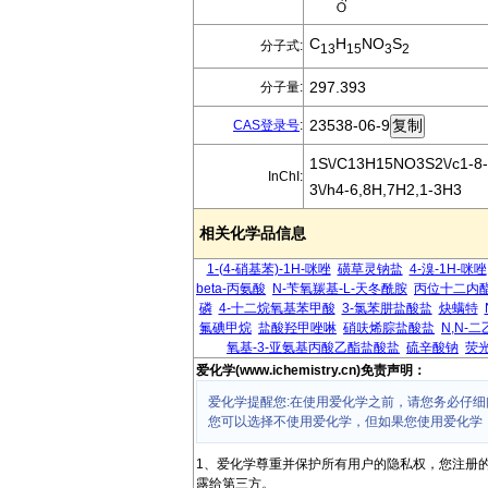
C
H
NO
S
分子式:
13
15
3
2
297.393
分子量:
23538-06-9
CAS登录号
:
1S\/C13H15NO3S2\/c1-8-1
InChI:
3\/h4-6,8H,7H2,1-3H3
相关化学品信息
1-(4-硝基苯)-1H-咪唑
磺草灵钠盐
4-溴-1H-咪唑
beta-丙氨酸
N-苄氧羰基-L-天冬酰胺
丙位十二内
磷
4-十二烷氧基苯甲酸
3-氯苯肼盐酸盐
炔螨特
氟碘甲烷
盐酸羟甲唑啉
硝呋烯腙盐酸盐
N,N-
氧基-3-亚氨基丙酸乙酯盐酸盐
硫辛酸钠
荧
爱化学(www.ichemistry.cn)免责声明：
爱化学提醒您:在使用爱化学之前，请您务必仔细
您可以选择不使用爱化学，但如果您使用爱化学
1、爱化学尊重并保护所有用户的隐私权，您注册
露给第三方。