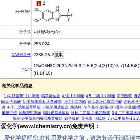
1
2
分子结构:
C
H
Cl
F
N
分子式:
8
3
2
3
2
255.024
分子量:
2338-25-2
CAS登录号
:
1S\/C8H3Cl2F3N2\/c9-3-1-5-6(2-4(3)10)15-7(14-5)8(
InChI:
(H,14,15)
相关化学品信息
1-(4-硝基苯)-1H-咪唑
磺草灵钠盐
4-溴-1H-咪唑
4,5-二碘-1H-咪唑
间甲酚紫
野
beta-丙氨酸
N-苄氧羰基-L-天冬酰胺
丙位十二内酯
反-1,2-环己烷二甲酸
2-氨基-
磷
4-十二烷氧基苯甲酸
3-氯苯肼盐酸盐
炔螨特
N-苄基-9-(四氢-2H-吡喃-2-基)腺
氟碘甲烷
盐酸羟甲唑啉
硝呋烯腙盐酸盐
N,N-二乙基-2-氯乙酰胺
3,4-二甲氧基肉
氧基-3-亚氨基丙酸乙酯盐酸盐
硫辛酸钠
荧光素
沃氏物
6,7-二甲氧基-1,2
爱化学(www.ichemistry.cn)免责声明：
爱化学提醒您:在使用爱化学之前，请您务必仔细阅读