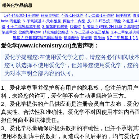
相关化学品信息
1-(4-硝基苯)-1H-咪唑
磺草灵钠盐
4-溴-1H-咪唑
4,5-二碘-1H-咪唑
间甲酚紫
野
beta-丙氨酸
N-苄氧羰基-L-天冬酰胺
丙位十二内酯
反-1,2-环己烷二甲酸
2-氨基-
磷
4-十二烷氧基苯甲酸
3-氯苯肼盐酸盐
炔螨特
N-苄基-9-(四氢-2H-吡喃-2-基)腺
氟碘甲烷
盐酸羟甲唑啉
硝呋烯腙盐酸盐
N,N-二乙基-2-氯乙酰胺
3,4-二甲氧基肉
氧基-3-亚氨基丙酸乙酯盐酸盐
硫辛酸钠
荧光素
沃氏物
6,7-二甲氧基-1,2
爱化学(www.ichemistry.cn)免责声明：
爱化学提醒您:在使用爱化学之前，请您务必仔细阅读
您可以选择不使用爱化学，但如果您使用爱化学，您的
为对本声明全部内容的认可。
1、爱化学尊重并保护所有用户的隐私权，您注册的用户
料，未经您的许可，爱化学不会主动泄露给第三方。
2、爱化学提供的产品供应商是注册会员自主发布，爱化
真实性、合法性和准确性。爱化学不对因使用本站内容
担任何商业和法律责任。
3、爱化学尽量确保所提供数据的准确性，但并不承诺其
使用本数据库中的数据，而造成不良后果的，均与爱化