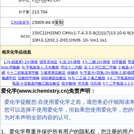
C
H
NO.ClH
分子式:
11
15
213.704
分子量:
23009-84-9
CAS登录号
:
1S\/C11H15NO.ClH\/c1-7-4-3-5-8(2)11(7)13-10-6-9(10
InChI:
10H,6,12H2,1-2H3;1H\/t9-,10-;\/m1.\/s1
相关化学品信息
1-(4-硝基苯)-1H-咪唑
磺草灵钠盐
4-溴-1H-咪唑
4,5-二碘-1H-咪唑
间甲酚紫
野
beta-丙氨酸
N-苄氧羰基-L-天冬酰胺
丙位十二内酯
反-1,2-环己烷二甲酸
2-氨基-
磷
4-十二烷氧基苯甲酸
3-氯苯肼盐酸盐
炔螨特
N-苄基-9-(四氢-2H-吡喃-2-基)腺
氟碘甲烷
盐酸羟甲唑啉
硝呋烯腙盐酸盐
N,N-二乙基-2-氯乙酰胺
3,4-二甲氧基肉
氧基-3-亚氨基丙酸乙酯盐酸盐
硫辛酸钠
荧光素
沃氏物
6,7-二甲氧基-1,2
爱化学(www.ichemistry.cn)免责声明：
爱化学提醒您:在使用爱化学之前，请您务必仔细阅读
您可以选择不使用爱化学，但如果您使用爱化学，您的
为对本声明全部内容的认可。
1、爱化学尊重并保护所有用户的隐私权，您注册的用户