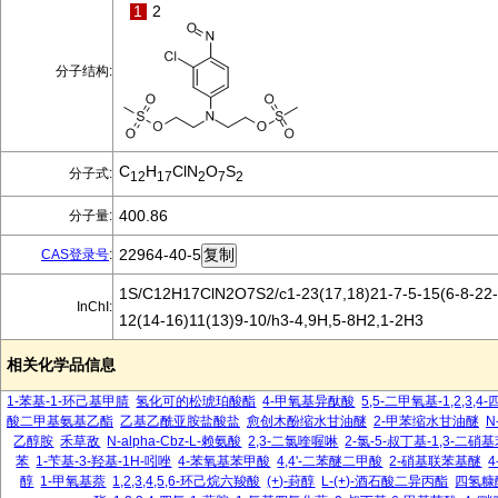
1
2
分子结构:
C
H
ClN
O
S
分子式:
12
17
2
7
2
400.86
分子量:
22964-40-5
CAS登录号
:
1S/C12H17ClN2O7S2/c1-23(17,18)21-7-5-15(6-8-22-
InChI:
12(14-16)11(13)9-10/h3-4,9H,5-8H2,1-2H3
相关化学品信息
1-苯基-1-环己基甲腈
氢化可的松琥珀酸酯
4-甲氧基异酞酸
5,5-二甲氧基-1,2,3,
酸二甲基氨基乙酯
乙基乙酰亚胺盐酸盐
愈创木酚缩水甘油醚
2-甲苯缩水甘油醚
N
乙醇胺
禾草敌
N-alpha-Cbz-L-赖氨酸
2,3-二氯喹喔啉
2-氯-5-叔丁基-1,3-二硝
苯
1-苄基-3-羟基-1H-吲唑
4-苯氧基苯甲酸
4,4'-二苯醚二甲酸
2-硝基联苯基醚
醇
1-甲氧基萘
1,2,3,4,5,6-环己烷六羧酸
(+)-葑醇
L-(+)-酒石酸二异丙酯
四氢糠