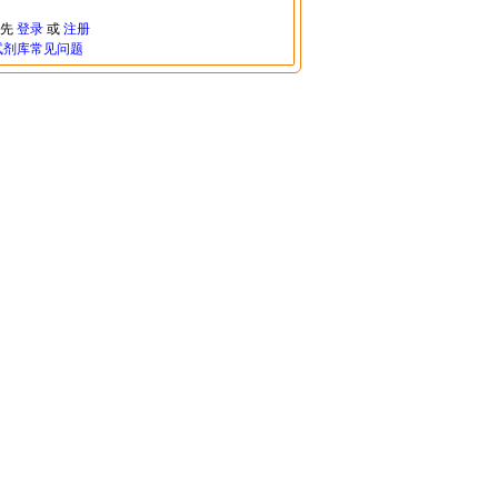
请先
登录
或
注册
试剂库常见问题