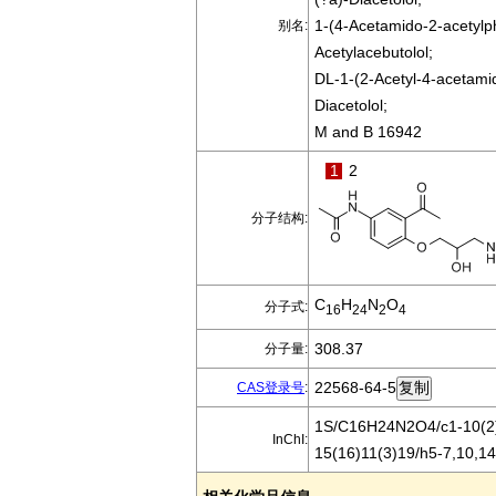
1-(4-Acetamido-2-acetylp
别名:
Acetylacebutolol;
DL-1-(2-Acetyl-4-acetam
Diacetolol;
M and B 16942
1
2
分子结构:
C
H
N
O
分子式:
16
24
2
4
308.37
分子量:
22568-64-5
CAS登录号
:
1S/C16H24N2O4/c1-10(2)
InChI:
15(16)11(3)19/h5-7,10,1