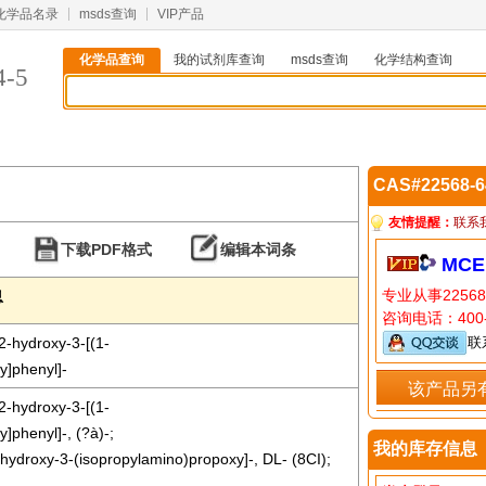
化学品名录
msds查询
VIP产品
化学品查询
我的试剂库查询
msds查询
化学结构查询
4-5
CAS#22568-
友情提醒：
联系
下载PDF格式
编辑本词条
MCE
专业从事2256
息
咨询电话：400-
2-hydroxy-3-[(1-
联
y]phenyl]-
该产品另
2-hydroxy-3-[(1-
]phenyl]-, (?à)-;
我的库存信息
2-hydroxy-3-(isopropylamino)propoxy]-, DL- (8CI);