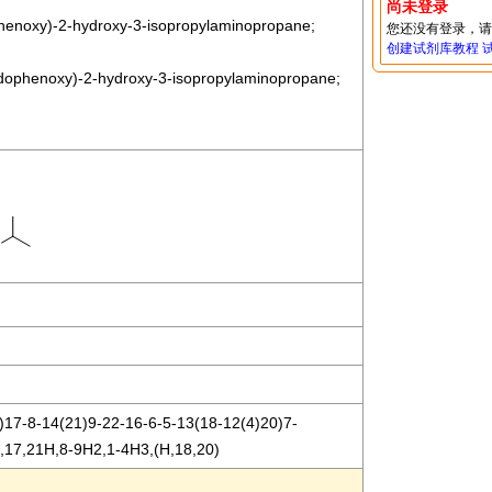
尚未登录
henoxy)-2-hydroxy-3-isopropylaminopropane;
您还没有登录，
创建试剂库教程
idophenoxy)-2-hydroxy-3-isopropylaminopropane;
17-8-14(21)9-22-16-6-5-13(18-12(4)20)7-
4,17,21H,8-9H2,1-4H3,(H,18,20)