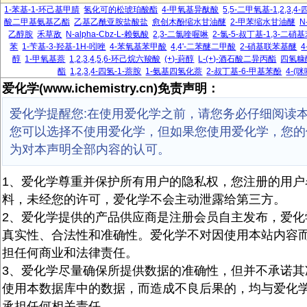
1-苯基-1-环己基甲腈
氢化可的松琥珀酸酯
4-甲氧基异酞酸
5,5-二甲氧基-1,2,3,
酸二甲基氨基乙酯
乙基乙酰亚胺盐酸盐
愈创木酚缩水甘油醚
2-甲苯缩水甘油醚
N
乙醇胺
禾草敌
N-alpha-Cbz-L-赖氨酸
2,3-二氯喹喔啉
2-氯-5-叔丁基-1,3-二硝
苯
1-苄基-3-羟基-1H-吲唑
4-苯氧基苯甲酸
4,4'-二苯醚二甲酸
2-硝基联苯基醚
醇
1-甲氧基萘
1,2,3,4,5,6-环己烷六羧酸
(+)-葑醇
L-(+)-酒石酸二异丙酯
四氢糠
酯
1,2,3,4-四氢-1-萘胺
1-氨基四氢化萘
2-叔丁基-6-甲基苯酚
4-(
爱化学(www.ichemistry.cn)免责声明：
爱化学提醒您:在使用爱化学之前，请您务必仔细阅读
您可以选择不使用爱化学，但如果您使用爱化学，您的
为对本声明全部内容的认可。
1、爱化学尊重并保护所有用户的隐私权，您注册的用户
料，未经您的许可，爱化学不会主动泄露给第三方。
2、爱化学提供的产品供应商是注册会员自主发布，爱化
真实性、合法性和准确性。爱化学不对因使用本站内容
担任何商业和法律责任。
3、爱化学尽量确保所提供数据的准确性，但并不承诺其
使用本数据库中的数据，而造成不良后果的，均与爱化
承担任何相关责任。