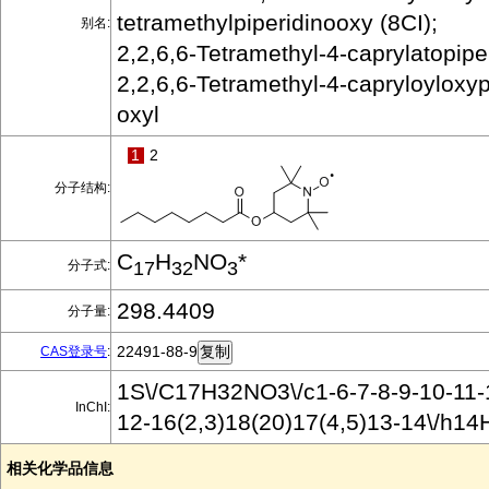
tetramethylpiperidinooxy (8CI);
别名:
2,2,6,6-Tetramethyl-4-caprylatopipe
2,2,6,6-Tetramethyl-4-capryloyloxyp
oxyl
1
2
分子结构:
C
H
NO
*
分子式:
17
32
3
298.4409
分子量:
22491-88-9
CAS登录号
:
1S\/C17H32NO3\/c1-6-7-8-9-10-11-
InChI:
12-16(2,3)18(20)17(4,5)13-14\/h1
相关化学品信息