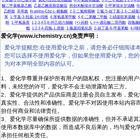
1-苯基-1-环己基甲腈
氢化可的松琥珀酸酯
4-甲氧基异酞酸
5,5-二甲氧基-1,2,3,
酸二甲基氨基乙酯
乙基乙酰亚胺盐酸盐
愈创木酚缩水甘油醚
2-甲苯缩水甘油醚
N
乙醇胺
禾草敌
N-alpha-Cbz-L-赖氨酸
2,3-二氯喹喔啉
2-氯-5-叔丁基-1,3-二硝
苯
1-苄基-3-羟基-1H-吲唑
4-苯氧基苯甲酸
4,4'-二苯醚二甲酸
2-硝基联苯基醚
醇
1-甲氧基萘
1,2,3,4,5,6-环己烷六羧酸
(+)-葑醇
L-(+)-酒石酸二异丙酯
四氢糠
酯
1,2,3,4-四氢-1-萘胺
1-氨基四氢化萘
2-叔丁基-6-甲基苯酚
4-(
爱化学(www.ichemistry.cn)免责声明：
爱化学提醒您:在使用爱化学之前，请您务必仔细阅读
您可以选择不使用爱化学，但如果您使用爱化学，您的
为对本声明全部内容的认可。
1、爱化学尊重并保护所有用户的隐私权，您注册的用户
料，未经您的许可，爱化学不会主动泄露给第三方。
2、爱化学提供的产品供应商是注册会员自主发布，爱化
真实性、合法性和准确性。爱化学不对因使用本站内容
担任何商业和法律责任。
3、爱化学尽量确保所提供数据的准确性，但并不承诺其
使用本数据库中的数据，而造成不良后果的，均与爱化
承担任何相关责任。