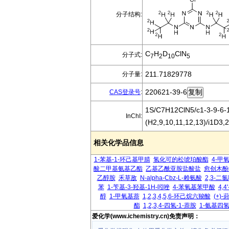
分子结构:
C
H
D
ClN
分子式:
7
2
10
5
211.71829778
分子量:
220621-39-6
CAS登录号
:
1S/C7H12ClN5/c1-3-9-6-1
InChI:
(H2,9,10,11,12,13)/i1D3
相关化学品信息
1-苯基-1-环己基甲腈
氢化可的松琥珀酸酯
4-甲
酸二甲基氨基乙酯
乙基乙酰亚胺盐酸盐
愈创木酚
乙醇胺
禾草敌
N-alpha-Cbz-L-赖氨酸
2,3-二
苯
1-苄基-3-羟基-1H-吲唑
4-苯氧基苯甲酸
4,
醇
1-甲氧基萘
1,2,3,4,5,6-环己烷六羧酸
(+)-
酯
1,2,3,4-四氢-1-萘胺
1-氨基四
爱化学(www.ichemistry.cn)免责声明：