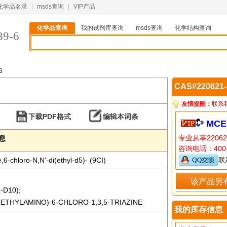
化学品名录
msds查询
VIP产品
化学品查询
我的试剂库查询
msds查询
化学结构查询
39-6
6
CAS#220621
友情提醒：
联系
下载PDF格式
编辑本词条
MCE
专业从事2206
信息
咨询电话：400-
,6-chloro-N,N'-di(ethyl-d5)- (9CI)
联
该产品另
-D10);
ETHYLAMINO)-6-CHLORO-1,3,5-TRIAZINE
我的库存信息