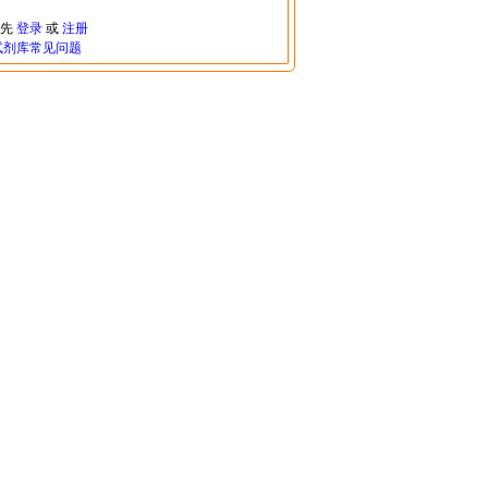
请先
登录
或
注册
试剂库常见问题