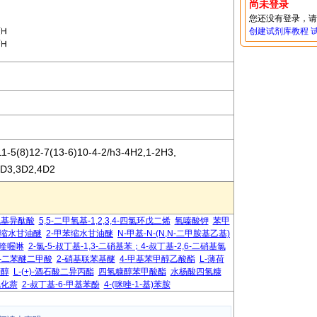
尚未登录
您还没有登录，
创建试剂库教程
1-5(8)12-7(13-6)10-4-2/h3-4H2,1-2H3,
,2D3,3D2,4D2
氧基异酞酸
5,5-二甲氧基-1,2,3,4-四氯环戊二烯
氧嗪酸钾
苯甲
缩水甘油醚
2-甲苯缩水甘油醚
N-甲基-N-(N,N-二甲胺基乙基)
氯喹喔啉
2-氯-5-叔丁基-1,3-二硝基苯；4-叔丁基-2,6-二硝基氯
4'-二苯醚二甲酸
2-硝基联苯基醚
4-甲基苯甲醇乙酸酯
L-薄荷
葑醇
L-(+)-酒石酸二异丙酯
四氢糠醇苯甲酸酯
水杨酸四氢糠
氢化萘
2-叔丁基-6-甲基苯酚
4-(咪唑-1-基)苯胺