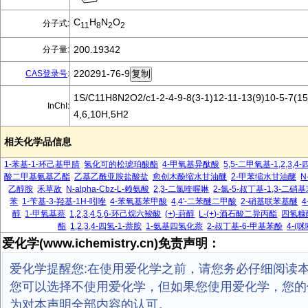
C
H
N
O
分子式:
11
8
2
2
200.19342
分子量:
220291-76-9
CAS登录号
:
1S/C11H8N2O2/c1-2-4-9-8(3-1)12-11-13(9)10-5-7(15
InChI:
4,6,10H,5H2
相关化学品信息
1-苯基-1-环己基甲腈
氢化可的松琥珀酸酯
4-甲氧基异酞酸
5,5-二甲氧基-1,2,3,
酸二甲基氨基乙酯
乙基乙酰亚胺盐酸盐
愈创木酚缩水甘油醚
2-甲苯缩水甘油醚
N
乙醇胺
禾草敌
N-alpha-Cbz-L-赖氨酸
2,3-二氯喹喔啉
2-氯-5-叔丁基-1,3-二硝
苯
1-苄基-3-羟基-1H-吲唑
4-苯氧基苯甲酸
4,4'-二苯醚二甲酸
2-硝基联苯基醚
醇
1-甲氧基萘
1,2,3,4,5,6-环己烷六羧酸
(+)-葑醇
L-(+)-酒石酸二异丙酯
四氢糠
酯
1,2,3,4-四氢-1-萘胺
1-氨基四氢化萘
2-叔丁基-6-甲基苯酚
4-(
爱化学(www.ichemistry.cn)免责声明：
爱化学提醒您:在使用爱化学之前，请您务必仔细阅读
您可以选择不使用爱化学，但如果您使用爱化学，您的
为对本声明全部内容的认可。