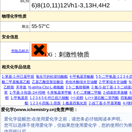
InChI:
6)8(10,11)12\/h1-3,13H,4H2
物理化学性质
55-57°C
熔点:
安全信息
危险品标志
:
Xi：刺激性物质
相关化学品信息
1-苯基-1-环己基甲腈
氢化可的松琥珀酸酯
4-甲氧基异酞酸
5,5-二甲氧基-1,2,3,
酸二甲基氨基乙酯
乙基乙酰亚胺盐酸盐
愈创木酚缩水甘油醚
2-甲苯缩水甘油醚
N
乙醇胺
禾草敌
N-alpha-Cbz-L-赖氨酸
2,3-二氯喹喔啉
2-氯-5-叔丁基-1,3-二硝
苯
1-苄基-3-羟基-1H-吲唑
4-苯氧基苯甲酸
4,4'-二苯醚二甲酸
2-硝基联苯基醚
醇
1-甲氧基萘
1,2,3,4,5,6-环己烷六羧酸
(+)-葑醇
L-(+)-酒石酸二异丙酯
四氢糠
酯
1,2,3,4-四氢-1-萘胺
1-氨基四氢化萘
2-叔丁基-6-甲基苯酚
4-(
爱化学(www.ichemistry.cn)免责声明：
爱化学提醒您:在使用爱化学之前，请您务必仔细阅读本声明。
您可以选择不使用爱化学，但如果您使用爱化学，您的使用行为
内容的认可。