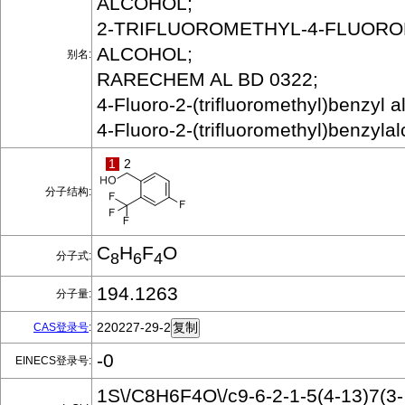
ALCOHOL;
2-TRIFLUOROMETHYL-4-FLUOR
ALCOHOL;
别名:
RARECHEM AL BD 0322;
4-Fluoro-2-(trifluoromethyl)benzyl 
4-Fluoro-2-(trifluoromethyl)benzyl
1
2
分子结构:
C
H
F
O
分子式:
8
6
4
194.1263
分子量:
220227-29-2
CAS登录号
:
-0
EINECS登录号:
1S\/C8H6F4O\/c9-6-2-1-5(4-13)7(3-