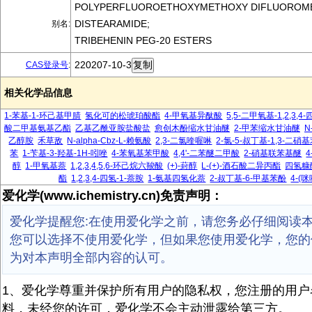
POLYPERFLUOROETHOXYMETHOXY DIFLUOROM
DISTEARAMIDE;
别名:
TRIBEHENIN PEG-20 ESTERS
220207-10-3
CAS登录号
:
相关化学品信息
1-苯基-1-环己基甲腈
氢化可的松琥珀酸酯
4-甲氧基异酞酸
5,5-二甲氧基-1,2,3,
酸二甲基氨基乙酯
乙基乙酰亚胺盐酸盐
愈创木酚缩水甘油醚
2-甲苯缩水甘油醚
N
乙醇胺
禾草敌
N-alpha-Cbz-L-赖氨酸
2,3-二氯喹喔啉
2-氯-5-叔丁基-1,3-二硝
苯
1-苄基-3-羟基-1H-吲唑
4-苯氧基苯甲酸
4,4'-二苯醚二甲酸
2-硝基联苯基醚
醇
1-甲氧基萘
1,2,3,4,5,6-环己烷六羧酸
(+)-葑醇
L-(+)-酒石酸二异丙酯
四氢糠
酯
1,2,3,4-四氢-1-萘胺
1-氨基四氢化萘
2-叔丁基-6-甲基苯酚
4-(
爱化学(www.ichemistry.cn)免责声明：
爱化学提醒您:在使用爱化学之前，请您务必仔细阅读
您可以选择不使用爱化学，但如果您使用爱化学，您的
为对本声明全部内容的认可。
1、爱化学尊重并保护所有用户的隐私权，您注册的用户
料，未经您的许可，爱化学不会主动泄露给第三方。