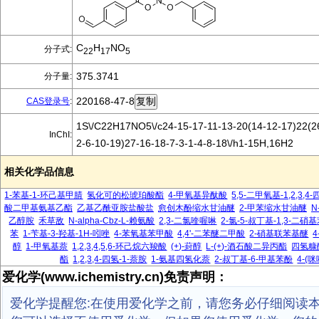
C
H
NO
分子式:
22
17
5
375.3741
分子量:
220168-47-8
CAS登录号
:
1S\/C22H17NO5\/c24-15-17-11-13-20(14-12-17)22(26
InChI:
2-6-10-19)27-16-18-7-3-1-4-8-18\/h1-15H,16H2
相关化学品信息
1-苯基-1-环己基甲腈
氢化可的松琥珀酸酯
4-甲氧基异酞酸
5,5-二甲氧基-1,2,3,
酸二甲基氨基乙酯
乙基乙酰亚胺盐酸盐
愈创木酚缩水甘油醚
2-甲苯缩水甘油醚
N
乙醇胺
禾草敌
N-alpha-Cbz-L-赖氨酸
2,3-二氯喹喔啉
2-氯-5-叔丁基-1,3-二硝
苯
1-苄基-3-羟基-1H-吲唑
4-苯氧基苯甲酸
4,4'-二苯醚二甲酸
2-硝基联苯基醚
醇
1-甲氧基萘
1,2,3,4,5,6-环己烷六羧酸
(+)-葑醇
L-(+)-酒石酸二异丙酯
四氢糠
酯
1,2,3,4-四氢-1-萘胺
1-氨基四氢化萘
2-叔丁基-6-甲基苯酚
4-(
爱化学(www.ichemistry.cn)免责声明：
爱化学提醒您:在使用爱化学之前，请您务必仔细阅读