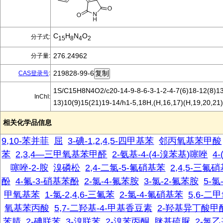
C
H
N
O
分子式:
15
8
4
2
276.24962
分子量:
219828-99-6
CAS登录号
:
1S/C15H8N4O2/c20-14-9-8-6-3-1-2-4-7(6)18-12(8)13
InChI:
13)10(9)15(21)19-14/h1-5,18H,(H,16,17)(H,19,20,21)
相关化学品信息
9,10-苯并菲
屈
3-碘-1,2,4,5-四甲基苯
邻丙氧基苯甲酸
苯
2,3,4―三甲氧基苯甲醛
2-氨基-4-(4-溴苯基)噻唑
4
噻唑-2-胺
溴磷松
2,4-二氯-5-氟硝基苯
2,4,5-三氟
酚
4-氟-3-硝基苯酚
2-氯-4-氟苯胺
3-氯-2-氟苯胺
5-氯
甲氧基苯
1-氯-2,4,6-三氟苯
2-氯-4-氟硝基苯
5,6-二
氧基苯丙酸
5,7-二羟基-4-甲基香豆素
2-羟基异丁酸甲
苯腈
2-碘联苯
3-溴联苯
2-溴苯丙酮
脒基硫脲
2-氯