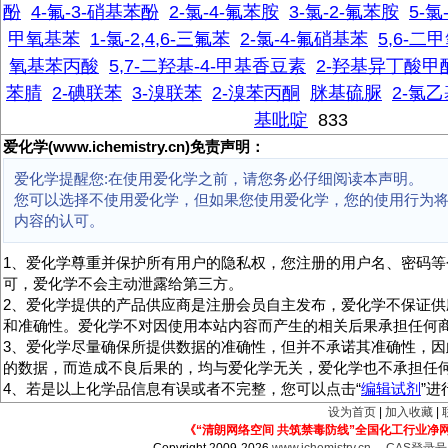
酚
4-氟-3-硝基苯酚
2-氯-4-氟苯胺
3-氯-2-氟苯胺
5-氯
甲氧基苯
1-氯-2,4,6-三氟苯
2-氯-4-氟硝基苯
5,6-二
氧基苯丙酸
5,7-二羟基-4-甲基香豆素
2-羟基异丁酸甲
苯腈
2-碘联苯
3-溴联苯
2-溴苯丙酮
脒基硫脲
2-氯
基吡啶
833
爱化学(www.ichemistry.cn)免责声明：
爱化学提醒您:在使用爱化学之前，请您务必仔细阅读本声明。
您可以选择不使用爱化学，但如果您使用爱化学，您的使用行为
内容的认可。
1、爱化学尊重并保护所有用户的隐私权，您注册的用户名、密码等
可，爱化学不会主动泄露给第三方。
2、爱化学提供的产品供应商是注册会员自主发布，爱化学不保证供
和准确性。爱化学不对因使用本站内容而产生的相关后果承担任何
3、爱化学尽量确保所提供数据的准确性，但并不承诺其准确性，因
的数据，而造成不良后果的，均与爱化学无关，爱化学也不承担任
4、若是以上化学品信息有误或者不完整，您可以点击“
编辑试剂
”
设为首页
|
加入收藏
|
《“清朗网络空间 共筑禁毒防线”全国化工行业净