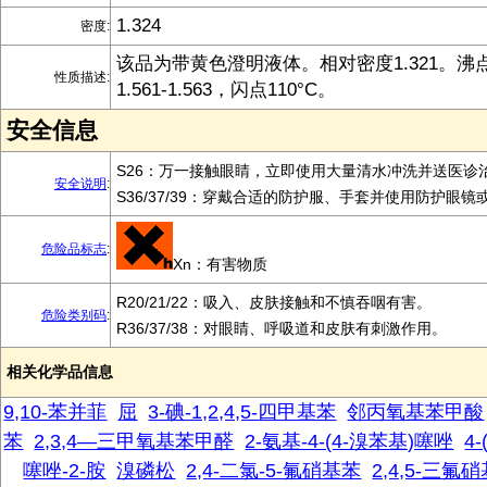
1.324
密度:
该品为带黄色澄明液体。相对密度1.321。沸点
性质描述:
1.561-1.563，闪点110°C。
安全信息
S26：万一接触眼睛，立即使用大量清水冲洗并送医诊
安全说明
:
S36/37/39：穿戴合适的防护服、手套并使用防护眼镜
危险品标志
:
Xn：有害物质
R20/21/22：吸入、皮肤接触和不慎吞咽有害。
危险类别码
:
R36/37/38：对眼睛、呼吸道和皮肤有刺激作用。
相关化学品信息
9,10-苯并菲
屈
3-碘-1,2,4,5-四甲基苯
邻丙氧基苯甲酸
苯
2,3,4―三甲氧基苯甲醛
2-氨基-4-(4-溴苯基)噻唑
4
噻唑-2-胺
溴磷松
2,4-二氯-5-氟硝基苯
2,4,5-三氟