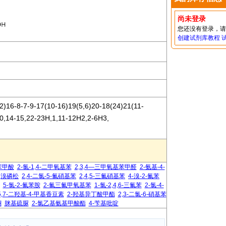
尚未登录
您还没有登录，
创建试剂库教程
)16-8-7-9-17(10-16)19(5,6)20-18(24)21(11-
10,14-15,22-23H,1,11-12H2,2-6H3,
苯甲酸
2-氯-1,4-二甲氧基苯
2,3,4―三甲氧基苯甲醛
2-氨基-4-
溴磷松
2,4-二氯-5-氟硝基苯
2,4,5-三氟硝基苯
4-溴-2-氟苯
5-氯-2-氟苯胺
2-氟三氟甲氧基苯
1-氯-2,4,6-三氟苯
2-氯-4-
5,7-二羟基-4-甲基香豆素
2-羟基异丁酸甲酯
2,3-二氯-6-硝基苯
酮
脒基硫脲
2-氯乙基氨基甲酸酯
4-苄基吡啶