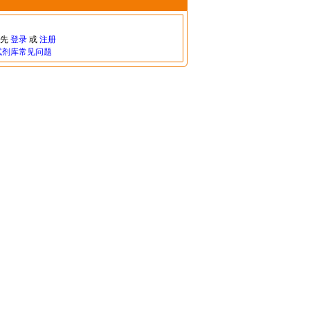
请先
登录
或
注册
试剂库常见问题