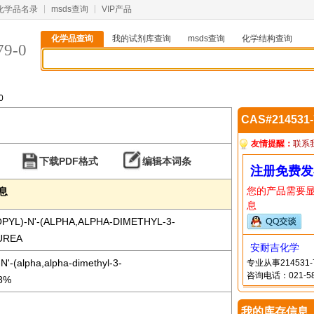
化学品名录
msds查询
VIP产品
化学品查询
我的试剂库查询
msds查询
化学结构查询
79-0
0
CAS#214531
友情提醒：
联系
下载PDF格式
编辑本词条
注册免费发
您的产品需要
信息
息
PYL)-N'-(ALPHA,ALPHA-DIMETHYL-3-
UREA
安耐吉化学
N'-(alpha,alpha-dimethyl-3-
专业从事21453
咨询电话：021-58
98%
我的库存信息