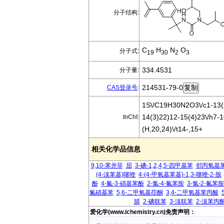
分子结构:
C
H
N
O
分子式:
19
30
2
3
334.4531
分子量:
214531-79-0
CAS登录号
:
1S\/C19H30N2O3\/c1-13(2
14(3)22)12-15(4)23\/h7-
InChI:
(H,20,24)\/t14-,15+
相关化学品信息
9,10-苯并菲
屈
3-碘-1,2,4,5-四甲基苯
邻丙氧基
(4-溴苯基)噻唑
4-(4-甲氧基苯基)-1,3-噻唑-2-胺
酚
4-氟-3-硝基苯酚
2-氯-4-氟苯胺
3-氯-2-氟苯胺
氟硝基苯
5,6-二甲氧基茚酮
3,4-二甲氧基苯丙酸
腈
2-碘联苯
3-溴联苯
2-溴苯丙
爱化学(www.ichemistry.cn)免责声明：