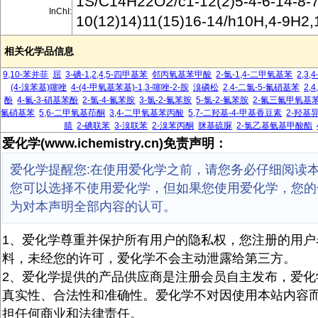
1S/C14H22O2/c1-12(2)5-4-6-14-8-7
InChI:
10(12)14)11(15)16-14/h10H,4-9H2,
相关化学品信息
9,10-苯并菲
屈
3-碘-1,2,4,5-四甲基苯
邻丙氧基苯甲酸
2-氯-1,4-二甲氧基苯
2,3
(4-溴苯基)噻唑
4-(4-甲氧基苯基)-1,3-噻唑-2-胺
溴磷松
2,4-二氯-5-氟硝基苯
2,
酚
4-氟-3-硝基苯酚
2-氯-4-氟苯胺
3-氯-2-氟苯胺
5-氯-2-氟苯胺
2-氟三氟甲氧基
氟硝基苯
5,6-二甲氧基茚酮
3,4-二甲氧基苯丙酸
5,7-二羟基-4-甲基香豆素
2-羟基
腈
2-碘联苯
3-溴联苯
2-溴苯丙酮
脒基硫脲
2-氯乙基氨基甲酸酯
爱化学(www.ichemistry.cn)免责声明：
爱化学提醒您:在使用爱化学之前，请您务必仔细阅读
您可以选择不使用爱化学，但如果您使用爱化学，您的
为对本声明全部内容的认可。
1、爱化学尊重并保护所有用户的隐私权，您注册的用户
料，未经您的许可，爱化学不会主动泄露给第三方。
2、爱化学提供的产品供应商是注册会员自主发布，爱化
真实性、合法性和准确性。爱化学不对因使用本站内容
担任何商业和法律责任。