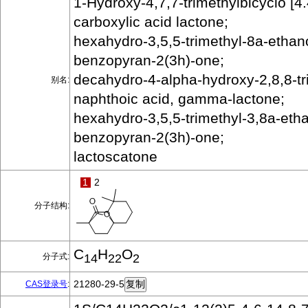
1-Hydroxy-4,7,7-trimethylbicyclo [4
carboxylic acid lactone;
hexahydro-3,5,5-trimethyl-8a-ethan
benzopyran-2(3h)-one;
decahydro-4-alpha-hydroxy-2,8,8-tr
别名:
naphthoic acid, gamma-lactone;
hexahydro-3,5,5-trimethyl-3,8a-eth
benzopyran-2(3h)-one;
lactoscatone
1
2
分子结构:
C
H
O
分子式:
14
22
2
21280-29-5
CAS登录号
: