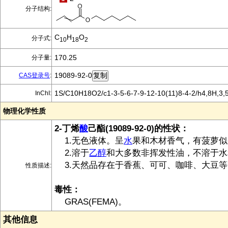
分子结构:
C
H
O
分子式:
10
18
2
170.25
分子量:
19089-92-0
CAS登录号
:
1S/C10H18O2/c1-3-5-6-7-9-12-10(11)8-4-2/h4,8H,3,
InChI:
物理化学性质
2-丁烯
酸
己酯(19089-92-0)的性状：
1.无色液体。呈
水
果和木材香气，有菠萝似
2.溶于
乙醇
和大多数非挥发性油，不溶于水
3.天然品存在于香蕉、可可、咖啡、大豆等
性质描述:
毒性：
GRAS(FEMA)。
其他信息