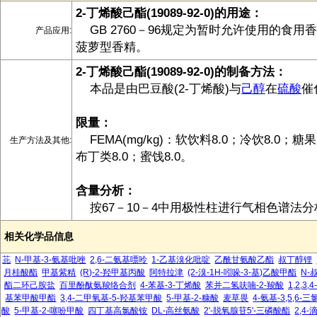
2-丁烯酸己酯(19089-92-0)的用途：
GB 2760－96规定为暂时允许使用的食用
产品应用:
菠萝型香精。
2-丁烯酸己酯(19089-92-0)的制备方法：
本品是由巴豆酸(2-丁烯酸)与
己醇
在
硫酸
催
限量：
FEMA(mg/kg)：软饮料8.0；冷饮8.0；糖
生产方法及其他:
布丁类8.0；蜜饯8.0。
含量分析：
按67－10－4中用极性柱进行气相色谱法分
相关化学品信息
苝
N-甲基-3-氨基吡唑
2,6-二氨基嘌呤
1-乙基溴化吡啶
乙酰甘氨酸乙酯
叔丁醇锂
月桂酸酯
甲基紫精
(R)-2-羟甲基丙酸
阿特拉津
(2-溴-1H-吲哚-3-基)乙酸甲酯
N-
酯二环己胺盐
百里酚酞氨羧络合剂
4-苯基-3-丁烯酸
苯并二氢呋喃-2-羧酸
1,2,3
基苯甲酸甲酯
3,4-二甲氧基-5-羟基苯甲酸
5-甲基-2-糠酸
麦草畏
4-氨基-3,5,6
酸
5-甲基-2-噻吩甲酸
四丁基高氯酸铵
DL-高丝氨酸
2'-脱氧腺苷5'-三磷酸酯
2,4