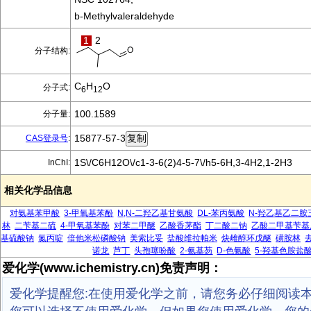
b-Methylvaleraldehyde
1
2
分子结构:
C
H
O
分子式:
6
12
100.1589
分子量:
15877-57-3
CAS登录号
:
1S\/C6H12O\/c1-3-6(2)4-5-7\/h5-6H,3-4H2,1-2H3
InChI:
相关化学品信息
对氨基苯甲酸
3-甲氧基苯酚
N,N-二羟乙基甘氨酸
DL-苯丙氨酸
N-羟乙基乙二胺
林
二苄基二硫
4-甲氧基苯酚
对苯二甲醚
乙酸香茅酯
丁二酸二钠
乙酸二甲基苄基
基硫酸钠
氮丙啶
倍他米松磷酸钠
美索比妥
盐酸维拉帕米
炔雌醇环戊醚
磺胺林
诺龙
芦丁
头孢噻吩酸
2-氨基芴
D-色氨酸
5-羟基色胺盐
爱化学(www.ichemistry.cn)免责声明：
爱化学提醒您:在使用爱化学之前，请您务必仔细阅读