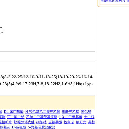
创建试剂库教程
(8-2,22-25-12-10-9-11-13-25)18-19-29-26-16-14-
0-23(3)4;/h9-17,23H,7-8,18-22H2,1-6H3;1H/q+1;/p-
酸
DL-苯丙氨酸
N-羟乙基乙二胺三乙酸
硼酸三乙酯
阿尔维
茅酯
丁二酸二钠
乙酸二甲基苄基原酯
1,3-二甲氧基苯
十二烷
维拉帕米
炔雌醇环戊醚
磺胺林
去氢孕酮
槐角苷
氟可龙
美替
-氨基芴
D-色氨酸
5-羟基色胺盐酸盐