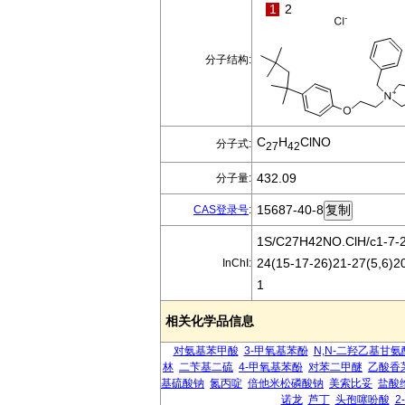
1
2
分子结构:
C
H
ClNO
分子式:
27
42
432.09
分子量:
15687-40-8
CAS登录号
:
1S/C27H42NO.ClH/c1-7-28
24(15-17-26)21-27(5,6)2
InChI:
1
相关化学品信息
对氨基苯甲酸
3-甲氧基苯酚
N,N-二羟乙基甘氨
林
二苄基二硫
4-甲氧基苯酚
对苯二甲醚
乙酸香
基硫酸钠
氮丙啶
倍他米松磷酸钠
美索比妥
盐酸
诺龙
芦丁
头孢噻吩酸
2