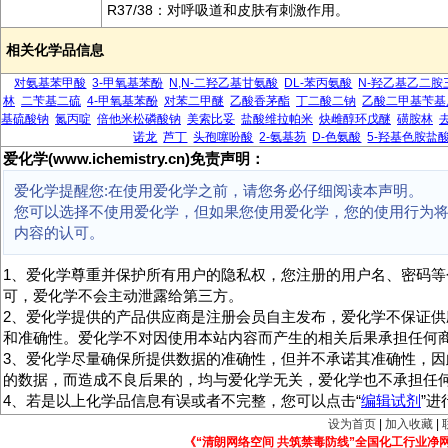
R37/38：对呼吸道和皮肤有刺激作用。
相关化学品信息
对氨基苯甲酸
3-甲氧基苯酚
N,N-二羟乙基甘氨酸
DL-苯丙氨酸
N-羟乙基乙二胺
林
二苄基二硫
4-甲氧基苯酚
对苯二甲醚
乙酸香茅酯
丁二酸二钠
乙酸二甲基苄基
基硫酸钠
氮丙啶
倍他米松磷酸钠
美索比妥
盐酸维拉帕米
炔雌醇环戊醚
磺胺林
诺龙
芦丁
头孢噻吩酸
2-氨基芴
D-色氨酸
5-羟基色胺盐
爱化学(www.ichemistry.cn)免责声明：
爱化学提醒您:在使用爱化学之前，请您务必仔细阅读本声明。
您可以选择不使用爱化学，但如果您使用爱化学，您的使用行为
内容的认可。
1、爱化学尊重并保护所有用户的隐私权，您注册的用户名、密码等
可，爱化学不会主动泄露给第三方。
2、爱化学提供的产品供应商是注册会员自主发布，爱化学不保证供
和准确性。爱化学不对因使用本站内容而产生的相关后果承担任何
3、爱化学尽量确保所提供数据的准确性，但并不承诺其准确性，因
的数据，而造成不良后果的，均与爱化学无关，爱化学也不承担任
4、若是以上化学品信息有误或者不完整，您可以点击“
编辑试剂
”
设为首页
|
加入收藏
|
《“清朗网络空间 共筑禁毒防线”全国化工行业净