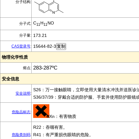
分子结构:
C
H
NO
分子式:
11
11
173.21
分子量:
15644-82-3
CAS登录号
:
物理化学性质
283-287ºC
熔点:
安全信息
S26：万一接触眼睛，立即使用大量清水冲洗并送医诊
安全说明
:
S36/37/39：穿戴合适的防护服、手套并使用防护眼镜
危险品标志
:
Xn：有害物质
R22：吞咽有害。
R41：有严重损伤眼睛的危险。
危险类别码
: