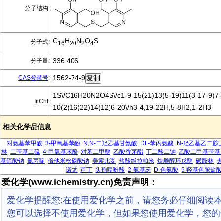
分子结构:
C
H
N
O
S
分子式:
16
20
2
4
336.406
分子量:
1562-74-9
CAS登录号
:
1S\/C16H20N2O4S\/c1-9-15(21)13(5-19)11(3-17-9)7-
InChI:
10(2)16(22)14(12)6-20\/h3-4,19-22H,5-8H2,1-2H3
相关化学品信息
对氨基苯甲酸
3-甲氧基苯酚
N,N-二羟乙基甘氨酸
DL-苯丙氨酸
N-羟乙基乙二胺
林
二苄基二硫
4-甲氧基苯酚
对苯二甲醚
乙酸香茅酯
丁二酸二钠
乙酸二甲基苄基
基硫酸钠
氮丙啶
倍他米松磷酸钠
美索比妥
盐酸维拉帕米
炔雌醇环戊醚
磺胺林
诺龙
芦丁
头孢噻吩酸
2-氨基芴
D-色氨酸
5-羟基色胺盐
爱化学(www.ichemistry.cn)免责声明：
爱化学提醒您:在使用爱化学之前，请您务必仔细阅读
您可以选择不使用爱化学，但如果您使用爱化学，您的