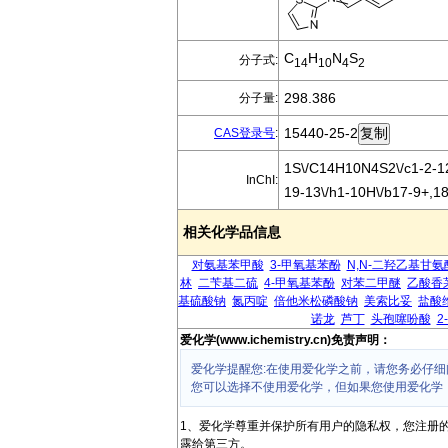
C
H
N
S
分子式:
14
10
4
2
298.386
分子量:
15440-25-2
CAS登录号
:
1S\/C14H10N4S2\/c1-2-12
InChI:
19-13\/h1-10H\/b17-9+,1
相关化学品信息
对氨基苯甲酸
3-甲氧基苯酚
N,N-二羟乙基甘氨
林
二苄基二硫
4-甲氧基苯酚
对苯二甲醚
乙酸香
基硫酸钠
氮丙啶
倍他米松磷酸钠
美索比妥
盐酸
诺龙
芦丁
头孢噻吩酸
2
爱化学(www.ichemistry.cn)免责声明：
爱化学提醒您:在使用爱化学之前，请您务必仔细
您可以选择不使用爱化学，但如果您使用爱化学
1、爱化学尊重并保护所有用户的隐私权，您注册
露给第三方。