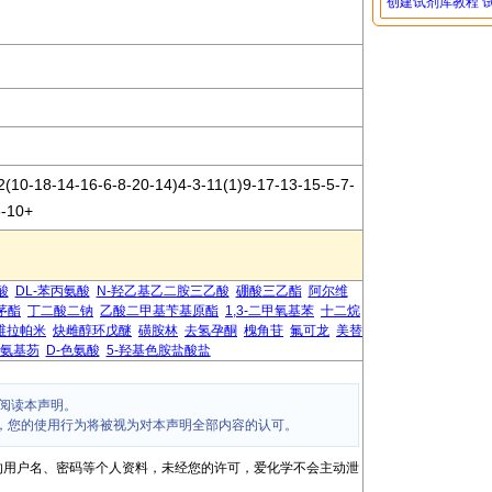
创建试剂库教程
(10-18-14-16-6-8-20-14)4-3-11(1)9-17-13-15-5-7-
8-10+
酸
DL-苯丙氨酸
N-羟乙基乙二胺三乙酸
硼酸三乙酯
阿尔维
茅酯
丁二酸二钠
乙酸二甲基苄基原酯
1,3-二甲氧基苯
十二烷
维拉帕米
炔雌醇环戊醚
磺胺林
去氢孕酮
槐角苷
氟可龙
美替
-氨基芴
D-色氨酸
5-羟基色胺盐酸盐
阅读本声明。
，您的使用行为将被视为对本声明全部内容的认可。
的用户名、密码等个人资料，未经您的许可，爱化学不会主动泄