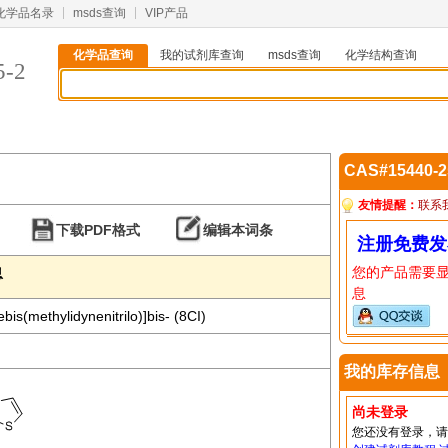
化学品名录
msds查询
VIP产品
化学品查询
我的试剂库查询
msds查询
化学结构查询
5-2
CAS#15440-
友情提醒：
联系
下载PDF格式
编辑本词条
注册免费发
您的产品需要
息
息
bis(methylidynenitrilo)]bis- (8CI)
我的库存信息
尚未登录
您还没有登录，