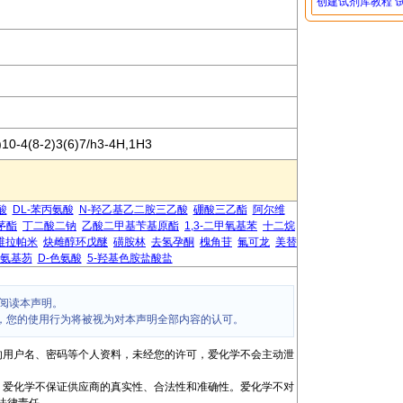
创建试剂库教程
10-4(8-2)3(6)7/h3-4H,1H3
酸
DL-苯丙氨酸
N-羟乙基乙二胺三乙酸
硼酸三乙酯
阿尔维
茅酯
丁二酸二钠
乙酸二甲基苄基原酯
1,3-二甲氧基苯
十二烷
维拉帕米
炔雌醇环戊醚
磺胺林
去氢孕酮
槐角苷
氟可龙
美替
-氨基芴
D-色氨酸
5-羟基色胺盐酸盐
阅读本声明。
，您的使用行为将被视为对本声明全部内容的认可。
的用户名、密码等个人资料，未经您的许可，爱化学不会主动泄
，爱化学不保证供应商的真实性、合法性和准确性。爱化学不对