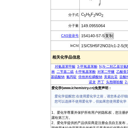
C
H
F
NO
分子式:
5
5
2
2
149.0955064
分子量:
154140-57-5
CAS登录号
:
1S/C5H5F2NO2/c1-2-5(9)
InChI:
相关化学品信息
对氨基苯甲酸
3-甲氧基苯酚
N,N-二羟乙基甘氨
林
二苄基二硫
4-甲氧基苯酚
对苯二甲醚
乙酸香
基硫酸钠
氮丙啶
倍他米松磷酸钠
美索比妥
盐酸
诺龙
芦丁
头孢噻吩酸
2
爱化学(www.ichemistry.cn)免责声明：
爱化学提醒您:在使用爱化学之前，请您务必仔细
您可以选择不使用爱化学，但如果您使用爱化学
1、爱化学尊重并保护所有用户的隐私权，您注册
露给第三方。
2、爱化学提供的产品供应商是注册会员自主发布