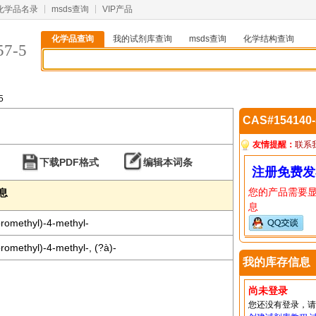
化学品名录
msds查询
VIP产品
化学品查询
我的试剂库查询
msds查询
化学结构查询
57-5
5
CAS#154140
友情提醒：
联系
下载PDF格式
编辑本词条
注册免费发
您的产品需要
信息
息
oromethyl)-4-methyl-
romethyl)-4-methyl-, (?à)-
我的库存信息
尚未登录
您还没有登录，