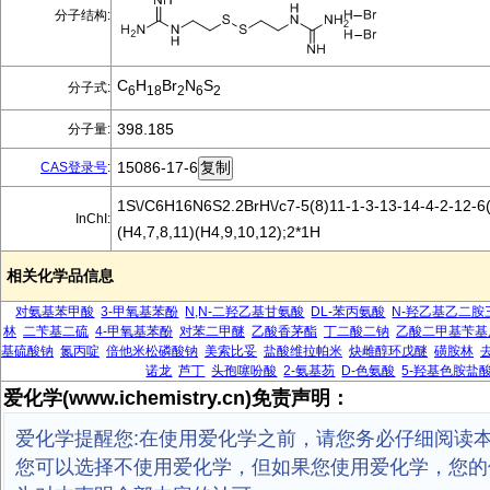
分子结构:
C
H
Br
N
S
分子式:
6
18
2
6
2
398.185
分子量:
15086-17-6
CAS登录号
:
1S\/C6H16N6S2.2BrH\/c7-5(8)11-1-3-13-14-4-2-12-6(
InChI:
(H4,7,8,11)(H4,9,10,12);2*1H
相关化学品信息
对氨基苯甲酸
3-甲氧基苯酚
N,N-二羟乙基甘氨酸
DL-苯丙氨酸
N-羟乙基乙二胺
林
二苄基二硫
4-甲氧基苯酚
对苯二甲醚
乙酸香茅酯
丁二酸二钠
乙酸二甲基苄基
基硫酸钠
氮丙啶
倍他米松磷酸钠
美索比妥
盐酸维拉帕米
炔雌醇环戊醚
磺胺林
诺龙
芦丁
头孢噻吩酸
2-氨基芴
D-色氨酸
5-羟基色胺盐
爱化学(www.ichemistry.cn)免责声明：
爱化学提醒您:在使用爱化学之前，请您务必仔细阅读
您可以选择不使用爱化学，但如果您使用爱化学，您的