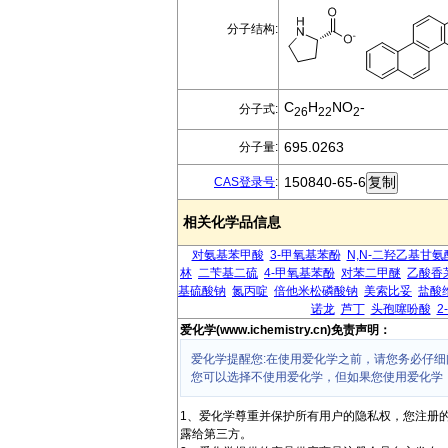
分子结构:
C
H
NO
-
分子式:
26
22
2
695.0263
分子量:
150840-65-6
CAS登录号
:
相关化学品信息
对氨基苯甲酸
3-甲氧基苯酚
N,N-二羟乙基甘氨
林
二苄基二硫
4-甲氧基苯酚
对苯二甲醚
乙酸香
基硫酸钠
氮丙啶
倍他米松磷酸钠
美索比妥
盐酸
诺龙
芦丁
头孢噻吩酸
2
爱化学(www.ichemistry.cn)免责声明：
爱化学提醒您:在使用爱化学之前，请您务必仔细
您可以选择不使用爱化学，但如果您使用爱化学
1、爱化学尊重并保护所有用户的隐私权，您注册
露给第三方。