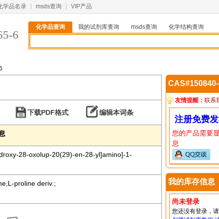
化学品名录
msds查询
VIP产品
化学品查询
我的试剂库查询
msds查询
化学结构查询
65-6
6
CAS#150840
友情提醒：
联系
下载PDF格式
编辑本词条
注册免费发
您的产品需要
信息
息
hydroxy-28-oxolup-20(29)-en-28-yl]amino]-1-
我的库存信息
,L-proline deriv.;
尚未登录
您还没有登录，