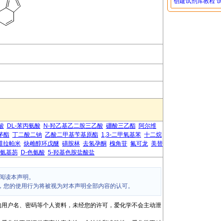
创建试剂库教程
酸
DL-苯丙氨酸
N-羟乙基乙二胺三乙酸
硼酸三乙酯
阿尔维
茅酯
丁二酸二钠
乙酸二甲基苄基原酯
1,3-二甲氧基苯
十二烷
维拉帕米
炔雌醇环戊醚
磺胺林
去氢孕酮
槐角苷
氟可龙
美替
-氨基芴
D-色氨酸
5-羟基色胺盐酸盐
阅读本声明。
，您的使用行为将被视为对本声明全部内容的认可。
的用户名、密码等个人资料，未经您的许可，爱化学不会主动泄