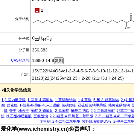
1
2
分子结构:
C
H
O
分子式:
22
44
3
356.583
分子量:
13980-14-8
CAS登录号
:
1S\/C22H44O3\/c1-2-3-4-5-6-7-8-9-10-11-12-13-14-1
InChI:
21(23)22(24)25\/h21,23H,2-20H2,1H3,(H,24,25)
相关化学品信息
1,8-萘内酰亚胺
1-萘胺-4-磺酸钠
1-萘磺酸钠盐
1,4-萘醌
5-氯-8-羟基喹啉
2-(4-
酸
茜素红
1-氨基-8-萘酚-4,6-二磺酸
氯碘羟喹
亚硫酸氢钠甲萘醌
核黄素磷酸钠
碱
奎宁
地舍平
蒽醌-2-磺酸钠
2-氯蒽醌
酞酸二甲酯
2,6-二氨基蒽醌
邻苯二甲
酸
N-乙酰神经氨酸
五氯酚钠
2,2'-羟基-4-甲氧基二苯甲酮
2,2'-二羟基-4,4'-二
苯甲酮
2,4-二羟二苯甲酮
紫外线吸收剂UV-9
2-甲基二苯
爱化学(www.ichemistry.cn)免责声明：