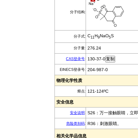
分子结构:
C
H
NaO
S
分子式:
11
9
5
276.24
分子量:
130-37-0
CAS登录号
:
204-987-0
EINECS登录号:
物理化学性质
121-124ºC
熔点:
安全信息
S26：万一接触眼睛，立
安全说明
:
R36：刺激眼睛。
危险类别码
:
相关化学品信息