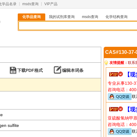
化学品名录
msds查询
VIP产品
化学品查询
我的试剂库查询
msds查询
化学结构查询
0
CAS#130-37
友情提醒：
联系
下载PDF格式
编辑本词条
【现
专业从事130-
咨询电话：400-8
联
【现
te
亚硫酸氢钠甲
咨询电话：400-8
en sulfite
联