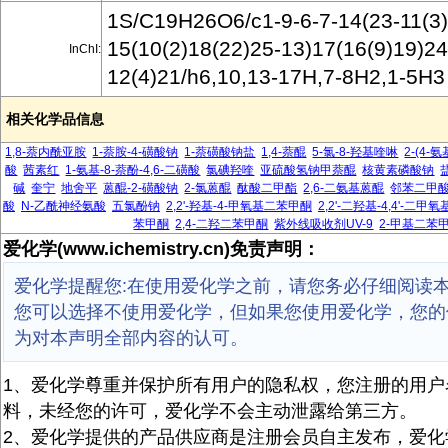
1S/C19H26O6/c1-9-6-7-14(23-11(3)
15(10(2)18(22)25-13)17(16(9)19)24
InChI:
12(4)21/h6,10,13-17H,7-8H2,1-5H3
相关化学品信息
1,8-萘内酰亚胺
1-萘胺-4-磺酸钠
1-萘磺酸钠盐
1,4-萘醌
5-氯-8-羟基喹啉
2-(4-
酸
茜素红
1-氨基-8-萘酚-4,6-二磺酸
氯碘羟喹
亚硫酸氢钠甲萘醌
核黄素磷酸钠
碱
奎宁
地舍平
蒽醌-2-磺酸钠
2-氯蒽醌
酞酸二甲酯
2,6-二氨基蒽醌
邻苯二甲
酸
N-乙酰神经氨酸
五氯酚钠
2,2'-羟基-4-甲氧基二苯甲酮
2,2'-二羟基-4,4'-二
苯甲酮
2,4-二羟二苯甲酮
紫外线吸收剂UV-9
2-甲基二苯
爱化学(www.ichemistry.cn)免责声明：
爱化学提醒您:在使用爱化学之前，请您务必仔细阅读
您可以选择不使用爱化学，但如果您使用爱化学，您的
为对本声明全部内容的认可。
1、爱化学尊重并保护所有用户的隐私权，您注册的用户
料，未经您的许可，爱化学不会主动泄露给第三方。
2、爱化学提供的产品供应商是注册会员自主发布，爱化