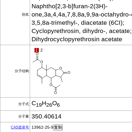
Naphtho[2,3-b]furan-2(3H)-
one,3a,4,4a,7,8,8a,9,9a-octahydro-
别名:
3,5,8a-trimethyl-, diacetate (6CI);
Cyclopyrethrosin, dihydro-, acetate;
Dihydrocyclopyrethrosin acetate
1
2
分子结构:
C
H
O
分子式:
19
26
6
350.40614
分子量:
13962-25-9
CAS登录号
: